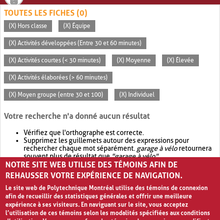
TOUTES LES FICHES (0)
(X) Hors classe
(X) Équipe
(X) Activités développées (Entre 30 et 60 minutes)
(X) Activités courtes (< 30 minutes)
(X) Moyenne
(X) Élevée
(X) Activités élaborées (> 60 minutes)
(X) Moyen groupe (entre 30 et 100)
(X) Individuel
Votre recherche n'a donné aucun résultat
Vérifiez que l'orthographe est correcte.
Supprimez les guillemets autour des expressions pour
rechercher chaque mot séparément.
garage à vélo
retournera
souvent plus de résultat que
"garage à vélo"
.
NOTRE SITE WEB UTILISE DES TÉMOINS AFIN DE
Envisagez d'élargir votre recherche avec
OR
.
garage OR vélo
retournera souvent plus de résultat que
garage à vélo
.
REHAUSSER VOTRE EXPÉRIENCE DE NAVIGATION.
Le site web de Polytechnique Montréal utilise des témoins de connexion
afin de recueillir des statistiques générales et offrir une meilleure
expérience à ses visiteurs. En naviguant sur le site, vous acceptez
l’utilisation de ces témoins selon les modalités spécifiées aux conditions