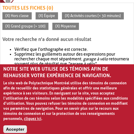
TOUTES LES FICHES (0)
(X) Hors classe
(X) Équipe
(X) Activités courtes (< 30 minutes)
(X) Grand groupe (> 100)
(X) Moyenne
Votre recherche n'a donné aucun résultat
Vérifiez que l'orthographe est correcte.
Supprimez les guillemets autour des expressions pour
rechercher chaque mot séparément.
garage à vélo
retournera
souvent plus de résultat que
"garage à vélo"
.
NOTRE SITE WEB UTILISE DES TÉMOINS AFIN DE
Envisagez d'élargir votre recherche avec
OR
.
garage OR vélo
retournera souvent plus de résultat que
garage à vélo
.
REHAUSSER VOTRE EXPÉRIENCE DE NAVIGATION.
Le site web de Polytechnique Montréal utilise des témoins de connexion
afin de recueillir des statistiques générales et offrir une meilleure
expérience à ses visiteurs. En naviguant sur le site, vous acceptez
l’utilisation de ces témoins selon les modalités spécifiées aux conditions
d’utilisation. Vous pouvez refuser les témoins de connexion en modifiant
vos paramètres de navigation. Pour en savoir plus sur le recours aux
témoins de connexion et sur la protection de vos renseignements
personnels,
cliquez ici
.
Avis de confidentialité et conditions d’utilisation
Accepter