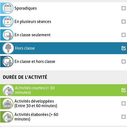
Sporadiques
En plusieurs séances
En classe seulement
Hors classe
En classe et hors classe
DURÉE DE L'ACTIVITÉ
Activités courtes (< 30
minutes)
Activités développées
(Entre 30 et 60 minutes)
Activités élaborées (> 60
minutes)