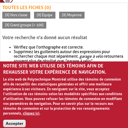
TOUTES LES FICHES (0)
(X) Hors classe
(X) Équipe
(X) Moyenne
(X) Grand groupe (> 100)
Votre recherche n'a donné aucun résultat
Vérifiez que l'orthographe est correcte.
Supprimez les guillemets autour des expressions pour
rechercher chaque mot séparément.
garage à vélo
retournera
souvent plus de résultat que
"garage à vélo"
.
NOTRE SITE WEB UTILISE DES TÉMOINS AFIN DE
Envisagez d'élargir votre recherche avec
OR
.
garage OR vélo
retournera souvent plus de résultat que
garage à vélo
.
REHAUSSER VOTRE EXPÉRIENCE DE NAVIGATION.
Le site web de Polytechnique Montréal utilise des témoins de connexion
afin de recueillir des statistiques générales et offrir une meilleure
expérience à ses visiteurs. En naviguant sur le site, vous acceptez
l’utilisation de ces témoins selon les modalités spécifiées aux conditions
d’utilisation. Vous pouvez refuser les témoins de connexion en modifiant
vos paramètres de navigation. Pour en savoir plus sur le recours aux
témoins de connexion et sur la protection de vos renseignements
personnels,
cliquez ici
.
Avis de confidentialité et conditions d’utilisation
Accepter