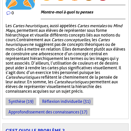
Montre-moi à quoi tu penses
0
Les
Cartes heuristiques
, aussi appelées
Cartes mentales
ou
Mind
Maps
, permettent aux élèves de représenter sous forme
hiérarchique et visuelle différents concepts liés aux notions du
cours. Contrairement aux
Cartes conceptuelles
, les
Cartes
heuristiques
ne suggèrent pas de concepts théoriques ou de
mots-clés à mettre en relation. Elles demandent plutôt aux élèves
de construire une arborescence d’un concept central en
représentant hiérarchiquement les termes ou les images qui y
sont associés. D’ailleurs, l’utilisation de couleurs et de dessins
peut aider à rendre les cartes plus significatives visuellement. Il
s’agit donc d’un exercice très personnel puisque les
Cartes heuristiques
reflètent le cheminement de la pensée de
leur auteur. En somme, les
Cartes heuristiques
permettent aux
élèves de représenter visuellement la hiérarchie des
connaissances acquises sur un sujet précis.
Synthèse (19)
Réflexion individuelle (31)
Approfondissement des connaissances (17)
C'EST QUOI LE PROBLÈME ?