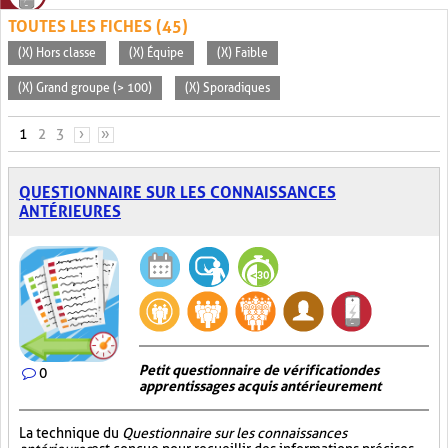
TOUTES LES FICHES (45)
(X) Hors classe
(X) Équipe
(X) Faible
(X) Grand groupe (> 100)
(X) Sporadiques
PAGES
1
2
3
›
»
QUESTIONNAIRE SUR LES CONNAISSANCES
ANTÉRIEURES
Petit questionnaire de vérification des
0
apprentissages acquis antérieurement
La technique du
Questionnaire sur les connaissances