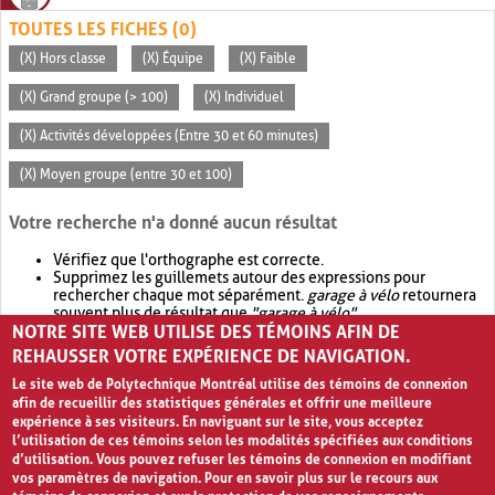
TOUTES LES FICHES (0)
(X) Hors classe
(X) Équipe
(X) Faible
(X) Grand groupe (> 100)
(X) Individuel
(X) Activités développées (Entre 30 et 60 minutes)
(X) Moyen groupe (entre 30 et 100)
Votre recherche n'a donné aucun résultat
Vérifiez que l'orthographe est correcte.
Supprimez les guillemets autour des expressions pour
rechercher chaque mot séparément.
garage à vélo
retournera
souvent plus de résultat que
"garage à vélo"
.
NOTRE SITE WEB UTILISE DES TÉMOINS AFIN DE
Envisagez d'élargir votre recherche avec
OR
.
garage OR vélo
retournera souvent plus de résultat que
garage à vélo
.
REHAUSSER VOTRE EXPÉRIENCE DE NAVIGATION.
Le site web de Polytechnique Montréal utilise des témoins de connexion
afin de recueillir des statistiques générales et offrir une meilleure
expérience à ses visiteurs. En naviguant sur le site, vous acceptez
l’utilisation de ces témoins selon les modalités spécifiées aux conditions
d’utilisation. Vous pouvez refuser les témoins de connexion en modifiant
vos paramètres de navigation. Pour en savoir plus sur le recours aux