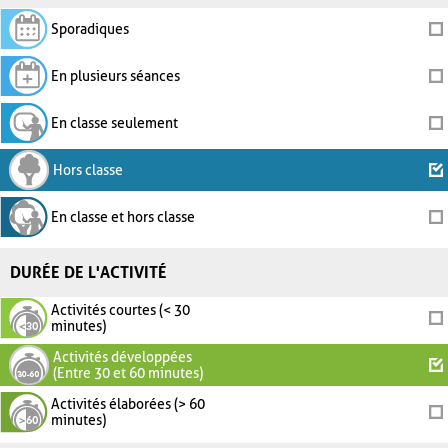
Sporadiques
En plusieurs séances
En classe seulement
Hors classe
En classe et hors classe
DURÉE DE L'ACTIVITÉ
Activités courtes (< 30
minutes)
Activités développées
(Entre 30 et 60 minutes)
Activités élaborées (> 60
minutes)