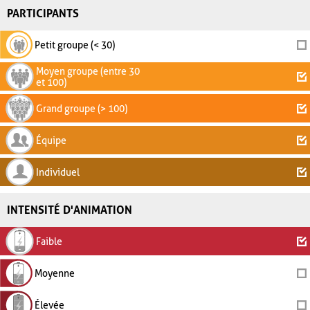
PARTICIPANTS
Petit groupe (< 30)
Moyen groupe (entre 30
et 100)
Grand groupe (> 100)
Équipe
Individuel
INTENSITÉ D'ANIMATION
Faible
Moyenne
Élevée