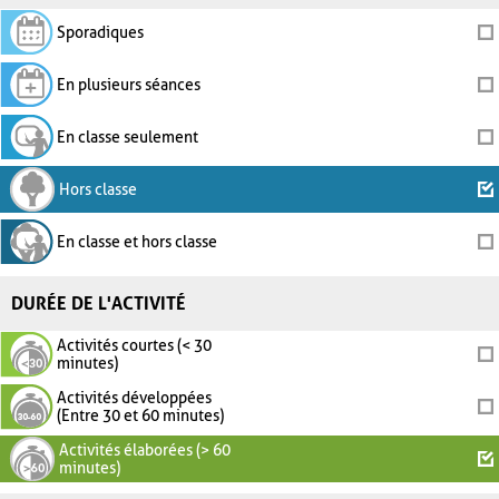
Sporadiques
En plusieurs séances
En classe seulement
Hors classe
En classe et hors classe
DURÉE DE L'ACTIVITÉ
Activités courtes (< 30
minutes)
Activités développées
(Entre 30 et 60 minutes)
Activités élaborées (> 60
minutes)