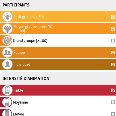
PARTICIPANTS
Petit groupe (< 30)
Moyen groupe (entre 30
et 100)
Grand groupe (> 100)
Équipe
Individuel
INTENSITÉ D'ANIMATION
Faible
Moyenne
Élevée