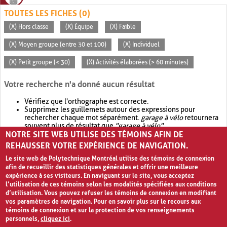
TOUTES LES FICHES (0)
(X) Hors classe
(X) Équipe
(X) Faible
(X) Moyen groupe (entre 30 et 100)
(X) Individuel
(X) Petit groupe (< 30)
(X) Activités élaborées (> 60 minutes)
Votre recherche n'a donné aucun résultat
Vérifiez que l'orthographe est correcte.
Supprimez les guillemets autour des expressions pour
rechercher chaque mot séparément.
garage à vélo
retournera
souvent plus de résultat que
"garage à vélo"
.
NOTRE SITE WEB UTILISE DES TÉMOINS AFIN DE
Envisagez d'élargir votre recherche avec
OR
.
garage OR vélo
retournera souvent plus de résultat que
garage à vélo
.
REHAUSSER VOTRE EXPÉRIENCE DE NAVIGATION.
Le site web de Polytechnique Montréal utilise des témoins de connexion
afin de recueillir des statistiques générales et offrir une meilleure
expérience à ses visiteurs. En naviguant sur le site, vous acceptez
l’utilisation de ces témoins selon les modalités spécifiées aux conditions
d’utilisation. Vous pouvez refuser les témoins de connexion en modifiant
vos paramètres de navigation. Pour en savoir plus sur le recours aux
témoins de connexion et sur la protection de vos renseignements
personnels,
cliquez ici
.
Avis de confidentialité et conditions d’utilisation