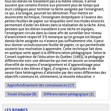
tous les élèves ne travaillent pas à la même vitesse, il arrive
souvent que certains d'entre eux prennent plus de temps que
leurs collègues pour terminer la tâche assignée par l'enseignant,
ce qui, à la longue, pourrait les démotiver. Pour mettre en
œuvre cette technique, l'enseignant doit préparer à l'avance des
petites feuilles de papier sur lesquelles sont inscrits des énoncés
permettant d'aider les élèves dans la réalisation de la tâche. Ainsi,
pendant que les élèves travaillent à une tâche en équipes,
l'enseignant circule dans la classe afin de surveiller leur niveau
d'avancement respectif. S'il remarque qu'un groupe est bloqué
dans la tâche assignée ou n'avance pas suffisamment vite, il peut
leur donner un
Indice
sur
une feuille de papier, ce qui permettra de
soutenir leur motivation à apprendre. Cette technique fait donc
en quelque sorte appel à la différenciation pédagogique. Selon le
Conseil supérieur de l'éducation du Québec (1993), la pédagogie
différenciée est « une démarche qui met en œuvre un ensemble
diversifié de moyens d’enseignement et d’apprentissage pour
permettre à des élèves d’âges, d’origines, d’aptitudes et de
savoir-faire hétérogènes d’atteindre par des voies différentes des
objectifs communs et, ultimement, la réussite éducative. »
Approfondissement des connaissances (17)
Travail d'équipe (8)
Différenciation pédagogique (3)
LES BOMBES