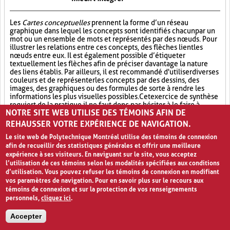
Les
Cartes conceptuelles
prennent la forme d’un réseau
graphique dans lequel les concepts sont identifiés chacun par un
mot ou un ensemble de mots et représentés par des nœuds. Pour
illustrer les relations entre ces concepts, des flèches lient les
nœuds entre eux. Il est également possible d’étiqueter
textuellement les flèches afin de préciser davantage la nature
des liens établis. Par ailleurs, il est recommandé d'utiliser diverses
couleurs et de représenter les concepts par des dessins, des
images, des graphiques ou des formules de sorte à rendre les
informations les plus visuelles possibles. Cet exercice de synthèse
requiert de la pratique, il ne faut donc pas hésiter à le faire à
NOTRE SITE WEB UTILISE DES TÉMOINS AFIN DE
plusieurs reprises. En somme, les
Cartes conceptuelles
permettent aux élèves de représenter visuellement la
REHAUSSER VOTRE EXPÉRIENCE DE NAVIGATION.
cartographie des connaissances acquises sur un sujet et les
Le site web de Polytechnique Montréal utilise des témoins de connexion
relations entre les différents concepts théoriques inhérents à
celui-ci.
afin de recueillir des statistiques générales et offrir une meilleure
expérience à ses visiteurs. En naviguant sur le site, vous acceptez
l’utilisation de ces témoins selon les modalités spécifiées aux conditions
Réflexion individuelle (31)
Synthèse (19)
d’utilisation. Vous pouvez refuser les témoins de connexion en modifiant
vos paramètres de navigation. Pour en savoir plus sur le recours aux
Approfondissement des connaissances (17)
témoins de connexion et sur la protection de vos renseignements
personnels,
cliquez ici
.
Métacognition (7)
Accepter