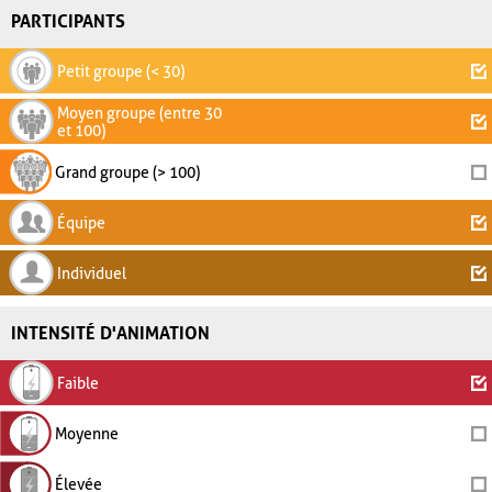
PARTICIPANTS
Petit groupe (< 30)
Moyen groupe (entre 30
et 100)
Grand groupe (> 100)
Équipe
Individuel
INTENSITÉ D'ANIMATION
Faible
Moyenne
Élevée