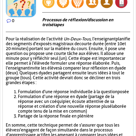
Processus de réflexion/discussion en
0
trois étapes
Pour la réalisation de l'activité
Un-Deux-Tous
, l'enseignant planifie
des segments d'exposés magistraux de courte durée (entre 10 et
20 minutes) portant sur la matière du cours. Ensuite, il pose une
question ou propose une courte tâche aux élèves. Il alloue une
minute pour y réfléchir seul (un). Cette étape est importante car
elle permet à l'élève de formuler une réponse élaborée. Puis,
l'enseignant invite les élèves à comparer leur réflexion en dyade
(deux). Quelques dyades partagent ensuite leurs idées à tout le
groupe (tous). Cette activité devrait donc se décliner en trois
grandes étapes :
Formulation d'une réponse individuelle à la question posée
Formulation d’une réponse en dyade (partage de la
réponse avec un coéquipier, écoute attentive de sa
réponse et création d'une nouvelle réponse plus élaborée
compte tenu de la mise en commun)
Partage de la réponse finale en plénière
En somme, cette technique permet de s'assurer que tous les
élèves s'engagent de façon simultanée dans le processus
d'apprentissage actif en les amenant à comparer leurs idées et