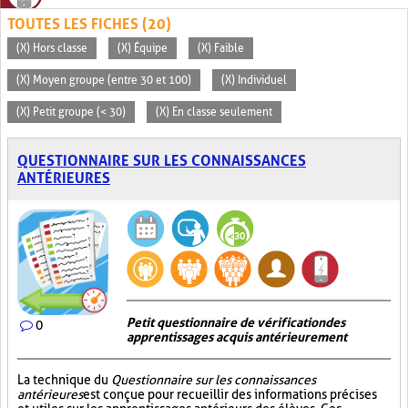
TOUTES LES FICHES (20)
(X) Hors classe
(X) Équipe
(X) Faible
(X) Moyen groupe (entre 30 et 100)
(X) Individuel
(X) Petit groupe (< 30)
(X) En classe seulement
QUESTIONNAIRE SUR LES CONNAISSANCES
ANTÉRIEURES
Petit questionnaire de vérification des
0
apprentissages acquis antérieurement
La technique du
Questionnaire sur les connaissances
antérieures
est conçue pour recueillir des informations précises