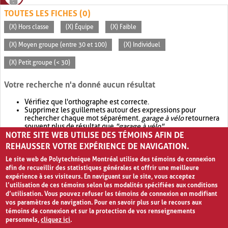
TOUTES LES FICHES (0)
(X) Hors classe
(X) Équipe
(X) Faible
(X) Moyen groupe (entre 30 et 100)
(X) Individuel
(X) Petit groupe (< 30)
Votre recherche n'a donné aucun résultat
Vérifiez que l'orthographe est correcte.
Supprimez les guillemets autour des expressions pour
rechercher chaque mot séparément.
garage à vélo
retournera
souvent plus de résultat que
"garage à vélo"
.
NOTRE SITE WEB UTILISE DES TÉMOINS AFIN DE
Envisagez d'élargir votre recherche avec
OR
.
garage OR vélo
retournera souvent plus de résultat que
garage à vélo
.
REHAUSSER VOTRE EXPÉRIENCE DE NAVIGATION.
Le site web de Polytechnique Montréal utilise des témoins de connexion
afin de recueillir des statistiques générales et offrir une meilleure
expérience à ses visiteurs. En naviguant sur le site, vous acceptez
l’utilisation de ces témoins selon les modalités spécifiées aux conditions
d’utilisation. Vous pouvez refuser les témoins de connexion en modifiant
vos paramètres de navigation. Pour en savoir plus sur le recours aux
témoins de connexion et sur la protection de vos renseignements
personnels,
cliquez ici
.
Avis de confidentialité et conditions d’utilisation