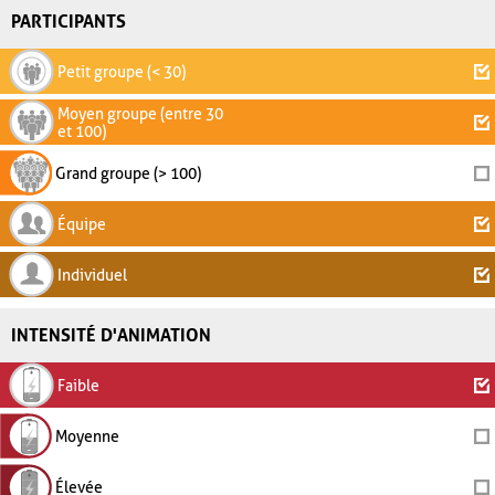
PARTICIPANTS
Petit groupe (< 30)
Moyen groupe (entre 30
et 100)
Grand groupe (> 100)
Équipe
Individuel
INTENSITÉ D'ANIMATION
Faible
Moyenne
Élevée