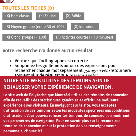
TOUTES LES FICHES (0)
(X) Hors classe
(X) Équipe
(X) Faible
(X) Moyen groupe (entre 30 et 100)
(X) Individuel
(X) Grand groupe (> 100)
(X) Activités courtes (< 30 minutes)
Votre recherche n'a donné aucun résultat
Vérifiez que l'orthographe est correcte.
Supprimez les guillemets autour des expressions pour
rechercher chaque mot séparément.
garage à vélo
retournera
souvent plus de résultat que
"garage à vélo"
.
NOTRE SITE WEB UTILISE DES TÉMOINS AFIN DE
Envisagez d'élargir votre recherche avec
OR
.
garage OR vélo
retournera souvent plus de résultat que
garage à vélo
.
REHAUSSER VOTRE EXPÉRIENCE DE NAVIGATION.
Le site web de Polytechnique Montréal utilise des témoins de connexion
afin de recueillir des statistiques générales et offrir une meilleure
expérience à ses visiteurs. En naviguant sur le site, vous acceptez
l’utilisation de ces témoins selon les modalités spécifiées aux conditions
d’utilisation. Vous pouvez refuser les témoins de connexion en modifiant
vos paramètres de navigation. Pour en savoir plus sur le recours aux
témoins de connexion et sur la protection de vos renseignements
personnels,
cliquez ici
.
Avis de confidentialité et conditions d’utilisation