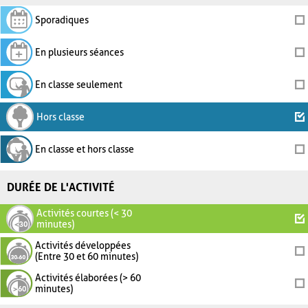
Sporadiques
En plusieurs séances
En classe seulement
Hors classe
En classe et hors classe
DURÉE DE L'ACTIVITÉ
Activités courtes (< 30
minutes)
Activités développées
(Entre 30 et 60 minutes)
Activités élaborées (> 60
minutes)