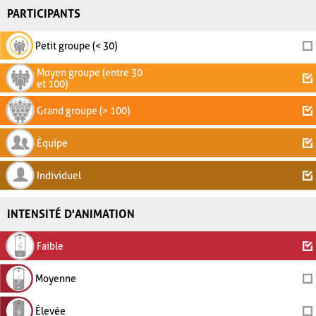
PARTICIPANTS
Petit groupe (< 30)
Moyen groupe (entre 30
et 100)
Grand groupe (> 100)
Équipe
Individuel
INTENSITÉ D'ANIMATION
Faible
Moyenne
Élevée