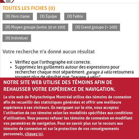
TOUTES LES FICHES (0)
(X) Hors classe
(X) Équipe
(X) Faible
(X) Moyen groupe (entre 30 et 100)
(X) Grand groupe (> 100)
(X) Individuel
Votre recherche n'a donné aucun résultat
Vérifiez que l'orthographe est correcte.
Supprimez les guillemets autour des expressions pour
rechercher chaque mot séparément.
garage à vélo
retournera
souvent plus de résultat que
"garage à vélo"
.
NOTRE SITE WEB UTILISE DES TÉMOINS AFIN DE
Envisagez d'élargir votre recherche avec
OR
.
garage OR vélo
retournera souvent plus de résultat que
garage à vélo
.
REHAUSSER VOTRE EXPÉRIENCE DE NAVIGATION.
Le site web de Polytechnique Montréal utilise des témoins de connexion
afin de recueillir des statistiques générales et offrir une meilleure
expérience à ses visiteurs. En naviguant sur le site, vous acceptez
l’utilisation de ces témoins selon les modalités spécifiées aux conditions
d’utilisation. Vous pouvez refuser les témoins de connexion en modifiant
vos paramètres de navigation. Pour en savoir plus sur le recours aux
témoins de connexion et sur la protection de vos renseignements
personnels,
cliquez ici
.
Avis de confidentialité et conditions d’utilisation