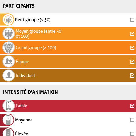
PARTICIPANTS
Petit groupe (< 30)
Moyen groupe (entre 30
et 100)
Grand groupe (> 100)
Équipe
Individuel
INTENSITÉ D'ANIMATION
Faible
Moyenne
Élevée