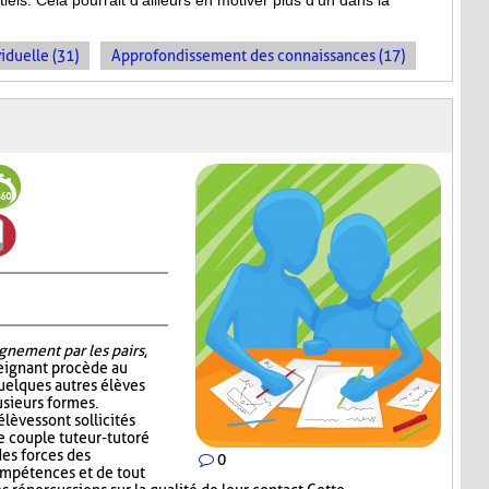
els. Cela pourrait d’ailleurs en motiver plus d’un dans la
iduelle (31)
Approfondissement des connaissances (17)
gnement par les pairs
,
seignant procède au
quelques autres élèves
sieurs formes.
élèves sont sollicités
e couple tuteur-tutoré
es forces des
0
ompétences et de tout