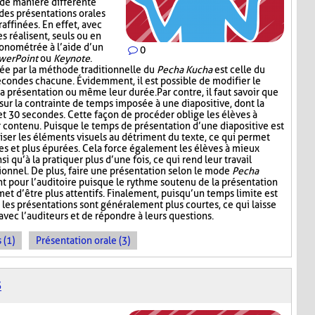
 de manière différente
t des présentations orales
raffinées. En effet, avec
es réalisent, seuls ou en
onométrée à l’aide d’un
0
werPoint
ou
Keynote
.
ée par la méthode traditionnelle du
Pecha Kucha
est celle du
secondes chacune. Évidemment, il est possible de modifier le
a présentation ou même leur durée. Par contre, il faut savoir que
sur la contrainte de temps imposée à une diapositive, dont la
et 30 secondes. Cette façon de procéder oblige les élèves à
r contenu. Puisque le temps de présentation d’une diapositive est
oriser les éléments visuels au détriment du texte, ce qui permet
res et plus épurées. Cela force également les élèves à mieux
si qu’à la pratiquer plus d’une fois, ce qui rend leur travail
ionnel. De plus, faire une présentation selon le mode
Pecha
t pour l’auditoire puisque le rythme soutenu de la présentation
et d’être plus attentifs. Finalement, puisqu’un temps limite est
 les présentations sont généralement plus courtes, ce qui laisse
vec l’auditeurs et de répondre à leurs questions.
 (1)
Présentation orale (3)
S