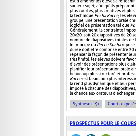
est d’amener les élèves à réfléchir
sur leur sujet, afin qu’ils préparen
plus courtes, plus créatives et plus 
la technique
Pecha Kucha
, les élèv
groupe, une présentation orale chr
logiciel de présentation tel que
Po
Généralement, la contrainte impos
20x20, soit 20 diapositives de 20 
nombre de diapositives totales de l
le principe du
Pecha Kucha
repose 
durée doit être comprise entre 20 
repenser la façon de présenter leu
très limité, les élèves doivent fav
d’avoir des présentations plus clai
planifier leur présentation orale ain
beaucoup plus structuré et profess
Kucha
est beaucoup plus intéressan
la rend plus dynamique et leur perm
imposé à chacune des diapositives,
la chance aux orateurs d’échanger a
Synthèse (19)
Courts exposés
PROSPECTUS POUR LE COUR