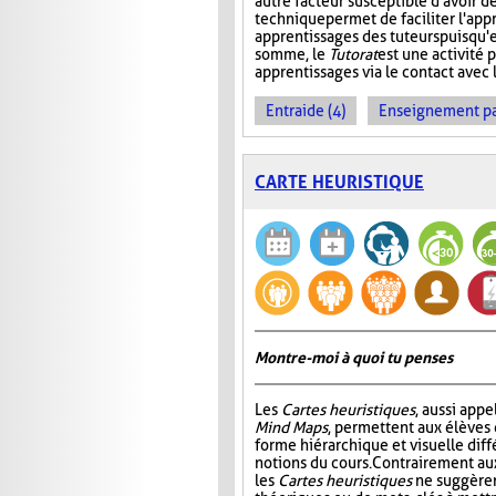
autre facteur susceptible d'avoir de
technique permet de faciliter l'app
apprentissages des tuteurs puisqu'
somme, le
Tutorat
est une activité p
apprentissages via le contact avec l
Entraide (4)
Enseignement par 
CARTE HEURISTIQUE
Montre-moi à quoi tu penses
Les
Cartes heuristiques
, aussi app
Mind Maps
, permettent aux élèves
forme hiérarchique et visuelle diff
notions du cours. Contrairement a
les
Cartes heuristiques
ne suggèren