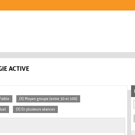
IE ACTIVE
 Faible
(X) Moyen groupe (entre 30 et 100)
duel
(X) En plusieurs séances