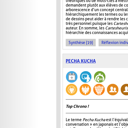
théoriques ou de mots-clés à mettre
demandent plutôt aux élèves de co
arborescence d’un concept central
hiérarchiquement les termes ou les i
de dessins peut aider à rendre les c
très personnel puisque les
Cartes h
auteur. En somme, les
Cartes heuri
hiérarchie des connaissances acquis
Synthèse (19)
Réflexion indiv
PECHA KUCHA
Top Chrono !
Le terme
Pecha Kucha
est l’équiva
conversation » en japonais et l’obje