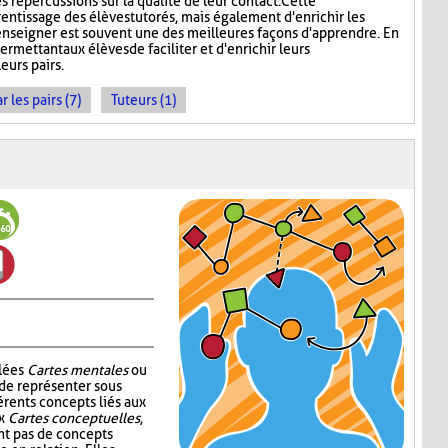
s répercussions sur la qualité de leur contact. Cette
rentissage des élèves tutorés, mais également d'enrichir les
enseigner est souvent une des meilleures façons d'apprendre. En
ermettant aux élèves de faciliter et d'enrichir leurs
eurs pairs.
les pairs (7)
Tuteurs (1)
elées
Cartes mentales
ou
 de représenter sous
érents concepts liés aux
ux
Cartes conceptuelles
,
t pas de concepts