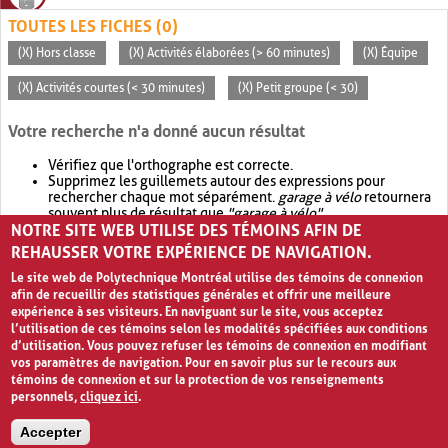
TOUTES LES FICHES (0)
(X) Hors classe
(X) Activités élaborées (> 60 minutes)
(X) Équipe
(X) Activités courtes (< 30 minutes)
(X) Petit groupe (< 30)
Votre recherche n'a donné aucun résultat
Vérifiez que l'orthographe est correcte.
Supprimez les guillemets autour des expressions pour
rechercher chaque mot séparément.
garage à vélo
retournera
souvent plus de résultat que
"garage à vélo"
.
NOTRE SITE WEB UTILISE DES TÉMOINS AFIN DE
Envisagez d'élargir votre recherche avec
OR
.
garage OR vélo
retournera souvent plus de résultat que
garage à vélo
.
REHAUSSER VOTRE EXPÉRIENCE DE NAVIGATION.
Le site web de Polytechnique Montréal utilise des témoins de connexion
afin de recueillir des statistiques générales et offrir une meilleure
expérience à ses visiteurs. En naviguant sur le site, vous acceptez
l’utilisation de ces témoins selon les modalités spécifiées aux conditions
d’utilisation. Vous pouvez refuser les témoins de connexion en modifiant
vos paramètres de navigation. Pour en savoir plus sur le recours aux
témoins de connexion et sur la protection de vos renseignements
personnels,
cliquez ici
.
Avis de confidentialité et conditions d’utilisation
Accepter