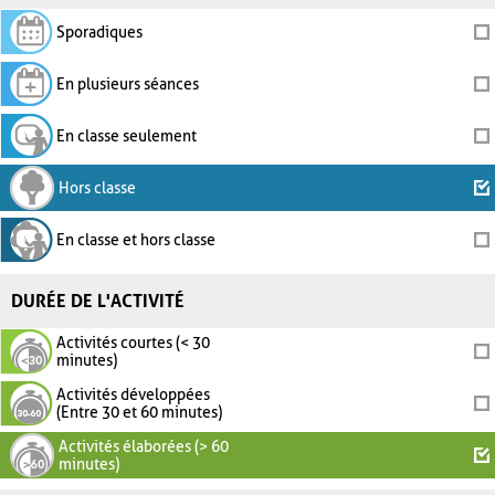
Sporadiques
En plusieurs séances
En classe seulement
Hors classe
En classe et hors classe
DURÉE DE L'ACTIVITÉ
Activités courtes (< 30
minutes)
Activités développées
(Entre 30 et 60 minutes)
Activités élaborées (> 60
minutes)