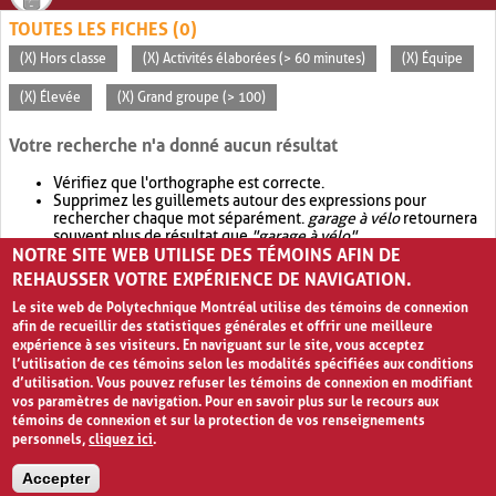
TOUTES LES FICHES (0)
(X) Hors classe
(X) Activités élaborées (> 60 minutes)
(X) Équipe
(X) Élevée
(X) Grand groupe (> 100)
Votre recherche n'a donné aucun résultat
Vérifiez que l'orthographe est correcte.
Supprimez les guillemets autour des expressions pour
rechercher chaque mot séparément.
garage à vélo
retournera
souvent plus de résultat que
"garage à vélo"
.
NOTRE SITE WEB UTILISE DES TÉMOINS AFIN DE
Envisagez d'élargir votre recherche avec
OR
.
garage OR vélo
retournera souvent plus de résultat que
garage à vélo
.
REHAUSSER VOTRE EXPÉRIENCE DE NAVIGATION.
Le site web de Polytechnique Montréal utilise des témoins de connexion
afin de recueillir des statistiques générales et offrir une meilleure
expérience à ses visiteurs. En naviguant sur le site, vous acceptez
l’utilisation de ces témoins selon les modalités spécifiées aux conditions
d’utilisation. Vous pouvez refuser les témoins de connexion en modifiant
vos paramètres de navigation. Pour en savoir plus sur le recours aux
témoins de connexion et sur la protection de vos renseignements
personnels,
cliquez ici
.
Avis de confidentialité et conditions d’utilisation
Accepter