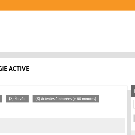
IE ACTIVE
(X) Élevée
(X) Activités élaborées (> 60 minutes)