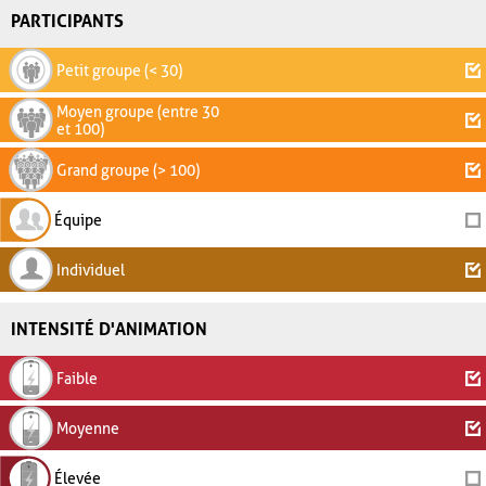
PARTICIPANTS
Petit groupe (< 30)
Moyen groupe (entre 30
et 100)
Grand groupe (> 100)
Équipe
Individuel
INTENSITÉ D'ANIMATION
Faible
Moyenne
Élevée