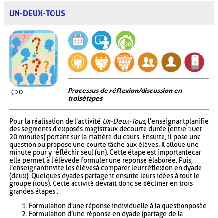
UN-DEUX-TOUS
Processus de réflexion/discussion en
0
trois étapes
Pour la réalisation de l'activité
Un-Deux-Tous
, l'enseignant planifie
des segments d'exposés magistraux de courte durée (entre 10 et
20 minutes) portant sur la matière du cours. Ensuite, il pose une
question ou propose une courte tâche aux élèves. Il alloue une
minute pour y réfléchir seul (un). Cette étape est importante car
elle permet à l'élève de formuler une réponse élaborée. Puis,
l'enseignant invite les élèves à comparer leur réflexion en dyade
(deux). Quelques dyades partagent ensuite leurs idées à tout le
groupe (tous). Cette activité devrait donc se décliner en trois
grandes étapes :
Formulation d'une réponse individuelle à la question posée
Formulation d’une réponse en dyade (partage de la