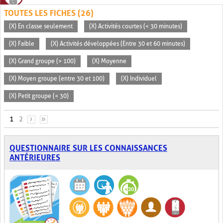
TOUTES LES FICHES (26)
(X) En classe seulement
(X) Activités courtes (< 30 minutes)
(X) Faible
(X) Activités développées (Entre 30 et 60 minutes)
(X) Grand groupe (> 100)
(X) Moyenne
(X) Moyen groupe (entre 30 et 100)
(X) Individuel
(X) Petit groupe (< 30)
PAGES
1
2
›
»
QUESTIONNAIRE SUR LES CONNAISSANCES
ANTÉRIEURES