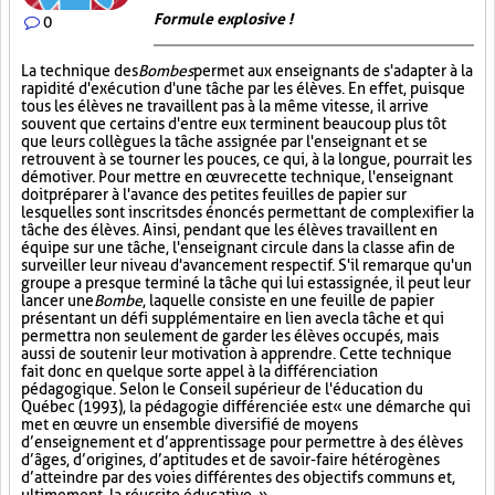
Formule explosive !
0
La technique des
Bombes
permet aux enseignants de s'adapter à la
rapidité d'exécution d'une tâche par les élèves. En effet, puisque
tous les élèves ne travaillent pas à la même vitesse, il arrive
souvent que certains d'entre eux terminent beaucoup plus tôt
que leurs collègues la tâche assignée par l'enseignant et se
retrouvent à se tourner les pouces, ce qui, à la longue, pourrait les
démotiver. Pour mettre en œuvre cette technique, l'enseignant
doit préparer à l'avance des petites feuilles de papier sur
lesquelles sont inscrits des énoncés permettant de complexifier la
tâche des élèves. Ainsi, pendant que les élèves travaillent en
équipe sur une tâche, l'enseignant circule dans la classe afin de
surveiller leur niveau d'avancement respectif. S'il remarque qu'un
groupe a presque terminé la tâche qui lui est assignée, il peut leur
lancer une
Bombe
, laquelle consiste en une feuille de papier
présentant un défi supplémentaire en lien avec la tâche et qui
permettra non seulement de garder les élèves occupés, mais
aussi de soutenir leur motivation à apprendre. Cette technique
fait donc en quelque sorte appel à la différenciation
pédagogique. Selon le Conseil supérieur de l'éducation du
Québec (1993), la pédagogie différenciée est « une démarche qui
met en œuvre un ensemble diversifié de moyens
d’enseignement et d’apprentissage pour permettre à des élèves
d’âges, d’origines, d’aptitudes et de savoir-faire hétérogènes
d’atteindre par des voies différentes des objectifs communs et,