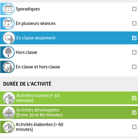
Sporadiques
En plusieurs séances
En classe seulement
Hors classe
En classe et hors classe
DURÉE DE L'ACTIVITÉ
Activités courtes (< 30
minutes)
Activités développées
(Entre 30 et 60 minutes)
Activités élaborées (> 60
minutes)