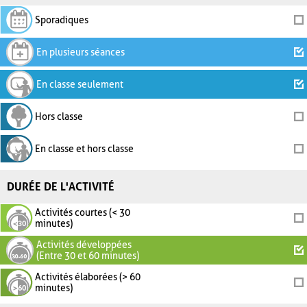
Sporadiques
En plusieurs séances
En classe seulement
Hors classe
En classe et hors classe
DURÉE DE L'ACTIVITÉ
Activités courtes (< 30
minutes)
Activités développées
(Entre 30 et 60 minutes)
Activités élaborées (> 60
minutes)