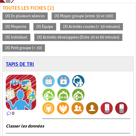
TOUTES LES FICHES (2)
(X) En plusieurs séances
(X) Moyen groupe (entre 30 et 100)
(X) Moyenne
(X) Équipe
(X) Activités courtes (< 30 minutes)
(X) Individuel
(X) Activités développées (Entre 30 et 60 minutes)
(X) Petit groupe (< 30)
TAPIS DE TRI
0
Classer les données