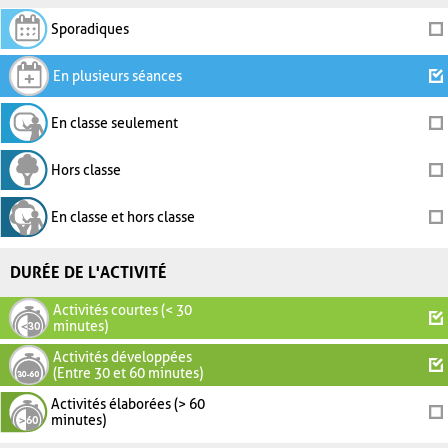
Sporadiques
En plusieurs séances
En classe seulement
Hors classe
En classe et hors classe
DURÉE DE L'ACTIVITÉ
Activités courtes (< 30
minutes)
Activités développées
(Entre 30 et 60 minutes)
Activités élaborées (> 60
minutes)