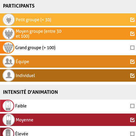
PARTICIPANTS
Petit groupe (< 30)
Moyen groupe (entre 30
et 100)
Grand groupe (> 100)
Équipe
Individuel
INTENSITÉ D'ANIMATION
Faible
Moyenne
Élevée