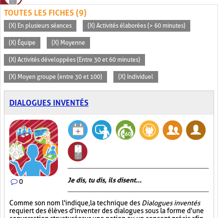
TOUTES LES FICHES (9)
(X) En plusieurs séances
(X) Activités élaborées (> 60 minutes)
(X) Équipe
(X) Moyenne
(X) Activités développées (Entre 30 et 60 minutes)
(X) Moyen groupe (entre 30 et 100)
(X) Individuel
DIALOGUES INVENTÉS
Je dis, tu dis, ils disent...
0
Comme son nom l'indique, la technique des
Dialogues inventés
requiert des élèves d'inventer des dialogues sous la forme d'une