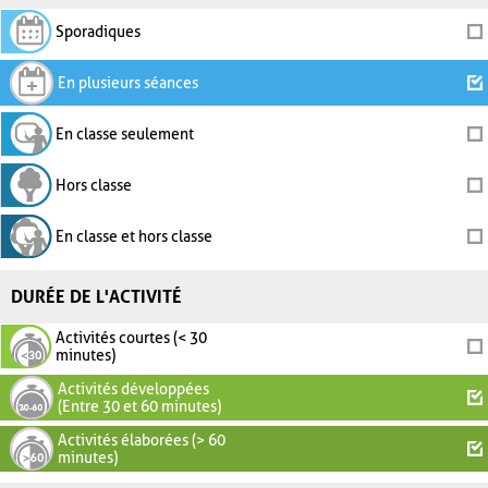
Sporadiques
En plusieurs séances
En classe seulement
Hors classe
En classe et hors classe
DURÉE DE L'ACTIVITÉ
Activités courtes (< 30
minutes)
Activités développées
(Entre 30 et 60 minutes)
Activités élaborées (> 60
minutes)