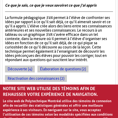
Ce que je sais, ce que je veux savoir et ce que j’ai appris
La formule pédagogique
SVA
permet à l’élève de confronter ses
idées par rapport à ce qu’il sait déjà, ce qu’il aimerait savoir et ce
qu’il a appris. L’élève crée alors des liens entre ses connaissances
antérieures et ses nouvelles connaissances. Le recours à un
tableau ou un graphique
SVA
s’avère efficace dans un tel
contexte, dans la mesure où il permet à l’élève d’organiser ses
idées en fonction de ce qu’il sait déjà, de ce qui pique sa
curiosité et de ce qu’il découvre au cours de la leçon. Cette
technique permet également à l’enseignant de découvrir les
idées préconçues des élèves pour pouvoir les corriger, tout en
répondant aux questions qui suscitent leur intérêt.
Découverte (4)
Élaboration de questions (2)
Réactivation des connaissances (2)
Évolution des apprentissages (2)
NOTRE SITE WEB UTILISE DES TÉMOINS AFIN DE
REHAUSSER VOTRE EXPÉRIENCE DE NAVIGATION.
Le site web de Polytechnique Montréal utilise des témoins de connexion
afin de recueillir des statistiques générales et offrir une meilleure
expérience à ses visiteurs. En naviguant sur le site, vous acceptez
l’utilisation de ces témoins selon les modalités spécifiées aux conditions