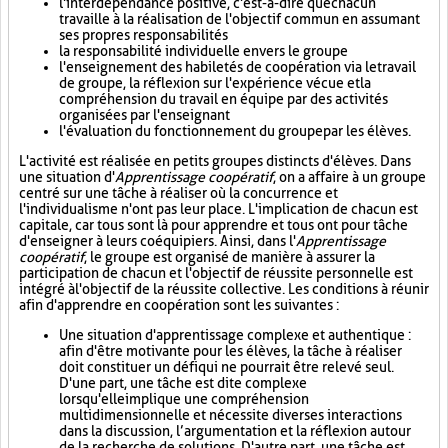
l'interdépendance positive, c'est-à-dire que chacun
travaille à la réalisation de l'objectif commun en assumant
ses propres responsabilités
la responsabilité individuelle envers le groupe
l'enseignement des habiletés de coopération via le travail
de groupe, la réflexion sur l'expérience vécue et la
compréhension du travail en équipe par des activités
organisées par l'enseignant
l'évaluation du fonctionnement du groupe par les élèves.
L'activité est réalisée en petits groupes distincts d'élèves. Dans
une situation d'
Apprentissage coopératif
, on a affaire à un groupe
centré sur une tâche à réaliser où la concurrence et
l'individualisme n'ont pas leur place. L'implication de chacun est
capitale, car tous sont là pour apprendre et tous ont pour tâche
d'enseigner à leurs coéquipiers. Ainsi, dans l'
Apprentissage
coopératif
, le groupe est organisé de manière à assurer la
participation de chacun et l'objectif de réussite personnelle est
intégré à l'objectif de la réussite collective. Les conditions à réunir
afin d'apprendre en coopération sont les suivantes :
Une situation d'apprentissage complexe et authentique :
afin d'être motivante pour les élèves, la tâche à réaliser
doit constituer un défi qui ne pourrait être relevé seul.
D'une part, une tâche est dite complexe
lorsqu'elle implique une compréhension
multidimensionnelle et nécessite diverses interactions
dans la discussion, l’argumentation et la réflexion autour
de la recherche de solutions. D'autre part, une tâche est