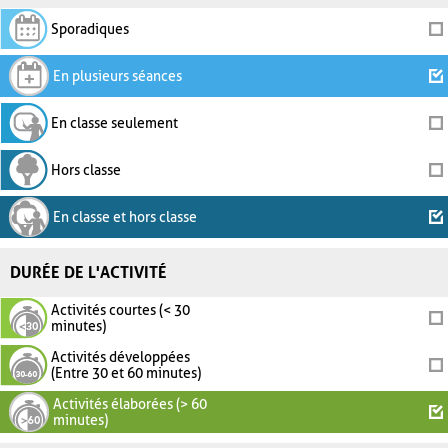
Sporadiques
En plusieurs séances
En classe seulement
Hors classe
En classe et hors classe
DURÉE DE L'ACTIVITÉ
Activités courtes (< 30
minutes)
Activités développées
(Entre 30 et 60 minutes)
Activités élaborées (> 60
minutes)