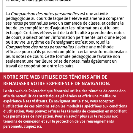
La
Comparaison des notes personnelles
est une activité
pédagogique au cours de laquelle l’élève est amené à comparer
ses notes personnelles avec un camarade de classe, et ce dans le
but de les compléter et d'y ajouter les informations qui lui ont
échappé. Certains élèves ont de la difficulté à prendre des notes
de cours, à sélectionner l’information pertinente lors d’une leçon
ou à suivre le rythme de l’enseignant et c’est pourquoi la
Comparaison des notes personnelles
s’avère une méthode
efficace pour qu'ils puissent compléter certaines informations dans
leurs notes de cours. Cette formule pédagogique favorise non
seulement une meilleure prise de notes, mais également un
travail de coopération entre les pairs.
Partage (13)
Synthèse (19)
Analyse critique (12)
NOTRE SITE WEB UTILISE DES TÉMOINS AFIN DE
REHAUSSER VOTRE EXPÉRIENCE DE NAVIGATION.
Le site web de Polytechnique Montréal utilise des témoins de connexion
afin de recueillir des statistiques générales et offrir une meilleure
expérience à ses visiteurs. En naviguant sur le site, vous acceptez
l’utilisation de ces témoins selon les modalités spécifiées aux conditions
d’utilisation. Vous pouvez refuser les témoins de connexion en modifiant
vos paramètres de navigation. Pour en savoir plus sur le recours aux
témoins de connexion et sur la protection de vos renseignements
personnels,
cliquez ici
.
Avis de confidentialité et conditions d’utilisation