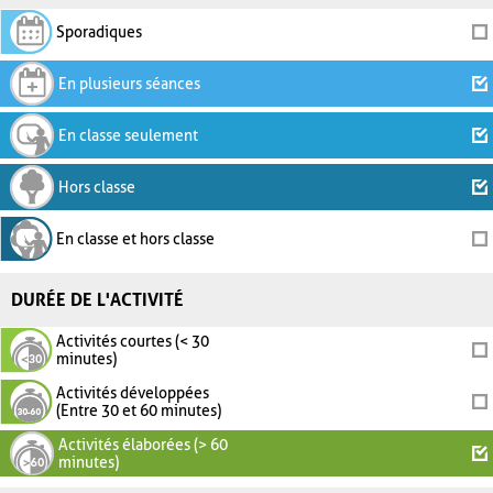
Sporadiques
En plusieurs séances
En classe seulement
Hors classe
En classe et hors classe
DURÉE DE L'ACTIVITÉ
Activités courtes (< 30
minutes)
Activités développées
(Entre 30 et 60 minutes)
Activités élaborées (> 60
minutes)