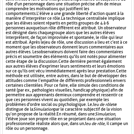
rôle d'un personnage dans une situation précise afin de mieux
comprendre les motivations qui justifient les
comportements. L’élève a une grande liberté d’action quant à la
manière d’interpréter ce rôle. La technique centralisée implique
que les élèves soient répartis en petits groupes de 4 à 6
personnes auxquels un rôle différent est attribué. Un observateur
est désigné dans chaque groupe alors que les autres élèves
interprètent, de façon improvisée et spontanée, le rôle qui leur
est attribué. Après le jeu de rôle, une discussion a lieu et c'est à ce
moment que les observateurs donnent leurs commentaires aux
autres élèves. Les observateurs doivent faire des commentaires
précis et soumettre des éléments qu'ils ont notés pour alimenter
cette étape de la discussion. Cette dernière permet également
aux autres élèves d'exprimer leurs sentiments et leurs émotions
sur ce qu'ils ont vécu immédiatement après leur prestation. Cette
méthode est utilisée, entre autres, dans le but de développer des
attitudes comme l’empathie de différents professionnels envers
certaines clientèles. Pour ce faire, elle simule des conditions de
santé (par ex., pathologies visuelles, handicap physique) afin de
permettre aux apprenants de mieux comprendre et ressentir ce
que ces personnes vivent au quotidien, par exemple les
problèmes d'ordre social ou psychologique. Le
Jeu de rôle
se
distingue de la
Simulation
par le caractère subjectif de la vision
qu’on propose de la réalité. En résumé, dans une
Simulation
,
l'élève joue son propre rôle en se projetant dans une situation
professionnelle réaliste alors que, dans un
Jeu de rôle
, il campe un
rôle ou un personnage.