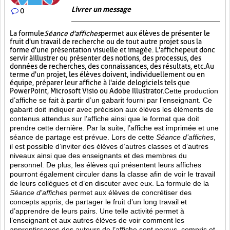
Livrer un message
0
La formule
Séance d'affiches
permet aux élèves de présenter le
fruit d'un travail de recherche ou de tout autre projet sous la
forme d'une présentation visuelle et imagée. L'affiche
peut donc
servir à illustrer ou présenter des notions, des processus, des
données de recherches, des connaissances, des résultats, etc. Au
terme d'un projet, les élèves doivent, individuellement ou en
équipe, préparer leur affiche à l'aide de logiciels tels que
PowerPoint, Microsoft Visio ou Adobe Illustrator.
Cette production
d’affiche se fait à partir d’un gabarit fourni par l’enseignant. Ce
gabarit doit indiquer avec précision aux élèves les éléments de
contenus attendus sur l’affiche ainsi que le format que doit
prendre cette dernière. Par la suite, l’affiche est imprimée et une
séance de partage est prévue. Lors de cette
Séance d’affiches
,
il est possible d’inviter des élèves d’autres classes et d’autres
niveaux ainsi que des enseignants et des membres du
personnel. De plus, les élèves qui présentent leurs affiches
pourront également circuler dans la classe afin de voir le travail
de leurs collègues et d’en discuter avec eux. La formule de la
Séance d’affiches
permet aux élèves de concrétiser des
concepts appris, de partager le fruit
d’un long travail et
d’apprendre de leurs pairs. Une telle activité permet à
l’enseignant et aux autres élèves de voir comment les
apprentissages des auteurs de l’affiche sont perçus, compris et