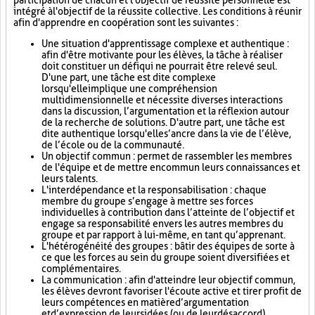
participation de chacun et l'objectif de réussite personnelle est
intégré à l'objectif de la réussite collective. Les conditions à réunir
afin d'apprendre en coopération sont les suivantes :
Une situation d'apprentissage complexe et authentique :
afin d'être motivante pour les élèves, la tâche à réaliser
doit constituer un défi qui ne pourrait être relevé seul.
D'une part, une tâche est dite complexe
lorsqu'elle implique une compréhension
multidimensionnelle et nécessite diverses interactions
dans la discussion, l’argumentation et la réflexion autour
de la recherche de solutions. D'autre part, une tâche est
dite authentique lorsqu'elle s’ancre dans la vie de l’élève,
de l’école ou de la communauté.
Un objectif commun : permet de rassembler les membres
de l'équipe et de mettre en commun leurs connaissances et
leurs talents.
L'interdépendance et la responsabilisation : chaque
membre du groupe s’engage à mettre ses forces
individuelles à contribution dans l’atteinte de l’objectif et
engage sa responsabilité envers les autres membres du
groupe et par rapport à lui-même, en tant qu’apprenant.
L'hétérogénéité des groupes : bâtir des équipes de sorte à
ce que les forces au sein du groupe soient diversifiées et
complémentaires.
La communication : afin d'atteindre leur objectif commun,
les élèves devront favoriser l'écoute active et tirer profit de
leurs compétences en matière d’argumentation
et d’expression de leurs idées (ou de leur désaccord).