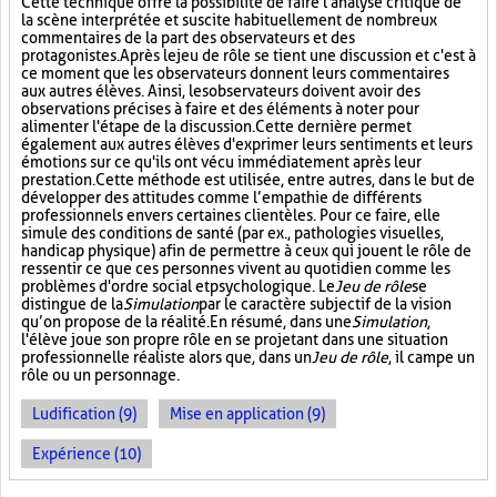
Cette technique offre la possibilité de faire l'analyse critique de
la scène interprétée et suscite habituellement de nombreux
commentaires de la part des observateurs et des
protagonistes. Après le jeu de rôle se tient une discussion et c'est à
ce moment que les observateurs donnent leurs commentaires
aux autres élèves. Ainsi, les observateurs doivent avoir des
observations précises à faire et des éléments à noter pour
alimenter l'étape de la discussion. Cette dernière permet
également aux autres élèves d'exprimer leurs sentiments et leurs
émotions sur ce qu'ils ont vécu immédiatement après leur
prestation. Cette méthode est utilisée, entre autres, dans le but de
développer des attitudes comme l’empathie de différents
professionnels envers certaines clientèles. Pour ce faire, elle
simule des conditions de santé (par ex., pathologies visuelles,
handicap physique) afin de permettre à ceux qui jouent le rôle de
ressentir ce que ces personnes vivent au quotidien comme les
problèmes d'ordre social et psychologique. Le
Jeu de rôle
se
distingue de la
Simulation
par le caractère subjectif de la vision
qu’on propose de la réalité. En résumé, dans une
Simulation
,
l'élève joue son propre rôle en se projetant dans une situation
professionnelle réaliste alors que, dans un
Jeu de rôle
, il campe un
rôle ou un personnage.
Ludification (9)
Mise en application (9)
Expérience (10)