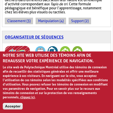
déchets dans différents bacs selon leur nature est un exemple
d’activité correspondant aux
Tapis de tri
. Cette formule
pédagogique est bénéfique pour l’apprentissage, notamment
chez les élèves plus visuels ou tactiles.
Classement (3)
Manipulation (4)
Support (2)
ORGANISATEUR DE SÉQUENCES
NOTRE SITE WEB UTILISE DES TÉMOINS AFIN DE
REHAUSSER VOTRE EXPÉRIENCE DE NAVIGATION.
Le site web de Polytechnique Montréal utilise des témoins de connexion
afin de recueillir des statistiques générales et offrir une meilleure
expérience à ses visiteurs. En naviguant sur le site, vous acceptez
Tout d’abord, ensuite et finalement!
0
l’utilisation de ces témoins selon les modalités spécifiées aux conditions
d’utilisation. Vous pouvez refuser les témoins de connexion en modifiant
vos paramètres de navigation. Pour en savoir plus sur le recours aux
L’
Organisateur de séquences
est une technique permettant
d’illustrer graphiquement les étapes consécutives d’une
témoins de connexion et sur la protection de vos renseignements
procédure précise. Elle s’applique généralement aux
personnels,
cliquez ici
.
apprentissages comportant différentes phases qui mènent à un
résultat ou à une conséquence particulière. L’
Organisateur de
Accepter
séquences
a comme but d’organiser l’information de manière