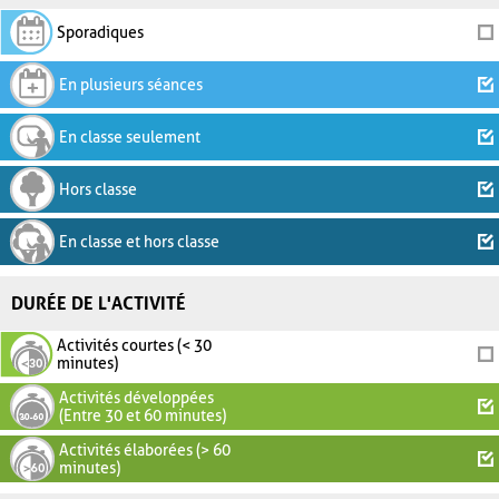
Sporadiques
En plusieurs séances
En classe seulement
Hors classe
En classe et hors classe
DURÉE DE L'ACTIVITÉ
Activités courtes (< 30
minutes)
Activités développées
(Entre 30 et 60 minutes)
Activités élaborées (> 60
minutes)