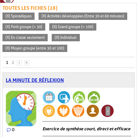
TOUTES LES FICHES (28)
(X) Sporadiques
(X) Activités développées (Entre 30 et 60 minutes)
(X) Petit groupe (< 30)
(X) Grand groupe (> 100)
(X) En classe seulement
(X) Individuel
(X) Moyen groupe (entre 30 et 100)
PAGES
1
2
›
»
LA MINUTE DE RÉFLEXION
Exercice de synthèse court, direct et efficace
0