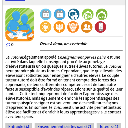
Deux à deux, on s'entraide
0
Le
Tutorat
, également appelé
Enseignement par les pairs
, est une
activité dans laquelle l'enseignant procède au jumelage
d'élèves tuteurs à un ou quelques autres élèves tutorés. Le
Tutorat
peut prendre plusieurs formes. Cependant, quelle qu'elle soit, des
élèves sont sollicités pour enseigner à d'autres élèves. Le couple
tuteur-tutoré doit être formé en tenant compte des forces des
apprenants, de leurs différentes compétences et de tout autre
facteur susceptible d'avoir des répercussions sur la qualité de leur
contact. Cette technique permet de faciliter l'apprentissage des
élèves tutorés, mais également d'enrichir les apprentissages des
tuteurs puisqu'enseigner est souvent une des meilleures façons
d'apprendre. En somme, le
Tutorat
est une activité permettant aux
élèves de faciliter et d'enrichir leurs apprentissages via le contact
avec leurs pairs.
Entraide (4)
Enseignement par les pairs (7)
Tuteurs (1)