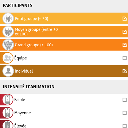
PARTICIPANTS
Petit groupe (< 30)
Moyen groupe (entre 30
et 100)
Grand groupe (> 100)
Équipe
Individuel
INTENSITÉ D'ANIMATION
Faible
Moyenne
Élevée