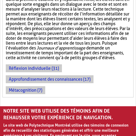
quelque sorte engagés dans un dialogue avec le texte et sont en
mesure d’analyser leurs réactions à la lecture. Cette technique
permet aux enseignants de récolter de l’information détaillée sur
la manière dont les élèves lisent certains textes, les analysent et y
répondent. De plus, elle leur donne un aperçu des champs
d’intérêt, des préoccupations et des valeurs de leurs élèves. Par la
suite, les enseignants peuvent utiliser ces informations afin de se
doter de moyens leur permettant d’aider leurs élèves à faire des
liens entre leurs lectures et la vie de tous les jours. Puisque
l’évaluation des
Journaux d’apprentissage
demande un
investissement de temps important de la part des enseignants,
cette activité ne convient qu’à de petits groupes d’élèves.
Réflexion individuelle (31)
Approfondissement des connaissances (17)
Métacognition (7)
PAGES
NOTRE SITE WEB UTILISE DES TÉMOINS AFIN DE
1
2
›
»
REHAUSSER VOTRE EXPÉRIENCE DE NAVIGATION.
Le site web de Polytechnique Montréal utilise des témoins de connexion
afin de recueillir des statistiques générales et offrir une meilleure
expérience à ses visiteurs. En naviguant sur le site, vous acceptez