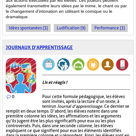
aux actions
exécutées par les élèves. Les joueurs peuvent
également transmettre leurs idées par le mime, le chant ou par
le changement d’intonation en utilisant le comique ou le
dramatique.
Idées spontanées (3)
Ludification (9)
Performance (3)
JOURNAUX D'APPRENTISSAGE
Lis et réagis !
0
Pour cette formule pédagogique, les élèves
sont invités, après la lecture d’un texte, à
tenir un
Journal d’apprentissage
. Ce dernier se
remplit en deux temps. D’abord, les élèves notent dans une
première colonne les idées, les affirmations et les arguments
qu’ils jugent être les plus significatifs pour eux ou les plus
controversés. Puis, dans une seconde colonne, les élèves
expliquent ce que signifient pour eux les éléments identifiés
dans la première colonne et y répondent. Ainsi, les élèves sont en