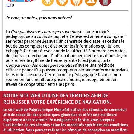
0
Je note, tu notes, puis nous notons!
La
Comparaison des notes personnelles
est une activité
pédagogique au cours de laquelle l’élève est amené à comparer
ses notes personnelles avec un camarade de classe, et ce dans le
but de les compléter et d'y ajouter les informations qui lui ont
échappé. Certains élèves ont de la difficulté à prendre des notes
de cours, à sélectionner l’information pertinente lors d’une leçon
ou à suivre le rythme de l’enseignant et c’est pourquoi la
Comparaison des notes personnelles
s’avère une méthode
efficace pour qu'ils puissent compléter certaines informations dans
leurs notes de cours. Cette formule pédagogique favorise non
seulement une meilleure prise de notes, mais également un
travail de coopération entre les pairs.
Partage (13)
Synthèse (19)
Analyse critique (12)
NOTRE SITE WEB UTILISE DES TÉMOINS AFIN DE
REHAUSSER VOTRE EXPÉRIENCE DE NAVIGATION.
Le site web de Polytechnique Montréal utilise des témoins de connexion
afin de recueillir des statistiques générales et offrir une meilleure
expérience à ses visiteurs. En naviguant sur le site, vous acceptez
l’utilisation de ces témoins selon les modalités spécifiées aux conditions
d’utilisation. Vous pouvez refuser les témoins de connexion en modifiant