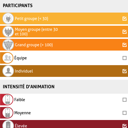
PARTICIPANTS
Petit groupe (< 30)
Moyen groupe (entre 30
et 100)
Grand groupe (> 100)
Équipe
Individuel
INTENSITÉ D'ANIMATION
Faible
Moyenne
Élevée