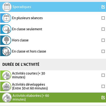
Sporadiques
En plusieurs séances
En classe seulement
Hors classe
En classe et hors classe
DURÉE DE L'ACTIVITÉ
Activités courtes (< 30
minutes)
Activités développées
(Entre 30 et 60 minutes)
Activités élaborées (> 60
minutes)