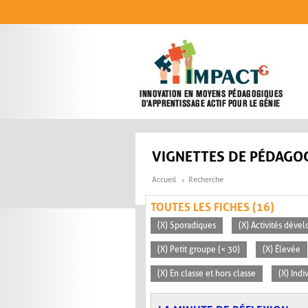
Aller au contenu principal
VIGNETTES DE PÉDAGOG
Accueil
Recherche
TOUTES LES FICHES (16)
(X) Sporadiques
(X) Activités déve
(X) Petit groupe (< 30)
(X) Élevée
(X) En classe et hors classe
(X) Indi