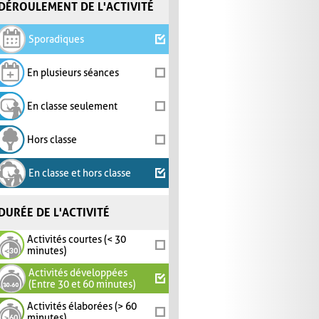
DÉROULEMENT DE L'ACTIVITÉ
Sporadiques
En plusieurs séances
En classe seulement
Hors classe
En classe et hors classe
DURÉE DE L'ACTIVITÉ
Activités courtes (< 30
minutes)
Activités développées
(Entre 30 et 60 minutes)
Activités élaborées (> 60
minutes)