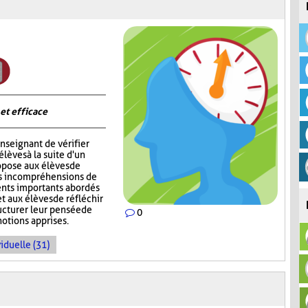
 et efficace
nseignant de vérifier
èves à la suite d'un
opose aux élèves de
rs incompréhensions de
ents importants abordés
t aux élèves de réfléchir
ructurer leur pensée de
0
notions apprises.
iduelle (31)