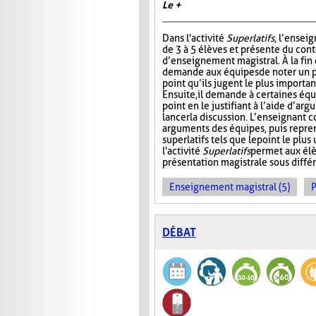
Le +
Dans l'activité
Superlatifs
, l’ensei
de 3 à 5 élèves et présente du con
d’enseignement magistral. À la fin d
demande aux équipes de noter un pr
point qu’ils jugent le plus importan
Ensuite, il demande à certaines éq
point en le justifiant à l’aide d’ar
lancer la discussion. L’enseignant 
arguments des équipes, puis repre
superlatifs tels que le point le plu
l'activité
Superlatifs
permet aux élè
présentation magistrale sous différ
Enseignement magistral (5)
P
DÉBAT