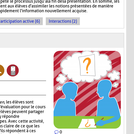
épète le processus jusqu’à la fin de sa présentation. En somme, les
nt aux élèves d'assimiler les notions présentées de manière
 rapidement l'information nouvellement acquise.
articipation active (6)
Interactions (2)
en
, les élèves sont
'évaluation pour le cours
 élèves peuvent partager
 y répondre
es. Avec cette activité,
s claire de ce que les
'ils répondent à ces
0