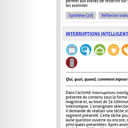
permet aux élèves de réfléchir sur
les assimiler.
Synthèse (19)
Réflexion indiv
INTERRUPTIONS INTELLIGEN
Qui, quoi, quand, comment et pour
Dans l'activité
Interruptions intell
présente du contenu sous la form
magistral et, au bout de 5 à 10 minu
interrompue. L’enseignant sélectio
il demande de réaliser une tâche si
segment présenté. Cette tâche pou
à une question ouverte ou encore, 
principales présentées. Après avo