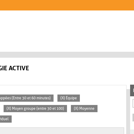
IE ACTIVE
loppées (Entre 30 et 60 minutes)
(X) Équipe
(X) Moyen groupe (entre 30 et 100)
(X) Moyenne
viduel