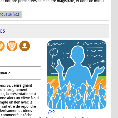
 les notions présentées de manière magistrale, et donc de mieux
iduelle (31)
TES
quoi ?
igentes
, l’enseignant
e d’enseignement
tes, la présentation est
nne alors un élève à qui
mple en lien avec le
rrait être de répondre
de résumer les idées
0
ir commenté la tâche