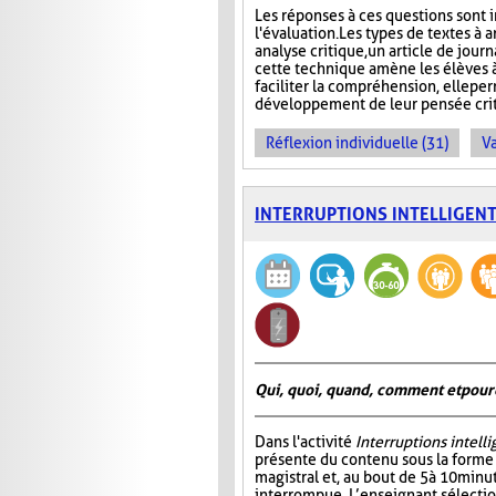
Les réponses à ces questions sont in
l'évaluation. Les types de textes à a
analyse critique, un article de jour
cette technique amène les élèves à
faciliter la compréhension, elle pe
développement de leur pensée crit
Réflexion individuelle (31)
Va
INTERRUPTIONS INTELLIGEN
Qui, quoi, quand, comment et pour
Dans l'activité
Interruptions intell
présente du contenu sous la form
magistral et, au bout de 5 à 10 minu
interrompue. L’enseignant sélectio