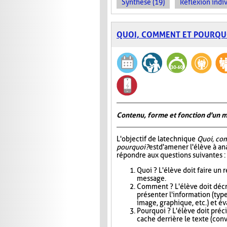
Synthèse (19)
Réflexion indiv
QUOI, COMMENT ET POURQU
Contenu, forme et fonction d'un 
L'objectif de la technique
Quoi, co
pourquoi?
est d'amener l'élève à an
répondre aux questions suivantes :
Quoi ? L'élève doit faire un
message.
Comment ? L'élève doit décri
présenter l'information (type
image, graphique, etc.) et éva
Pourquoi ? L'élève doit précis
cache derrière le texte (conva