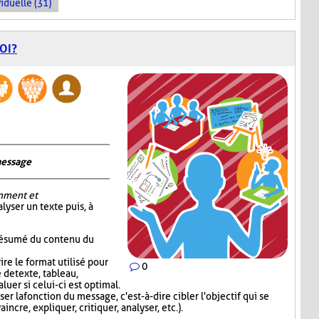
iduelle (31)
OI?
message
mment et
alyser un texte puis, à
 résumé du contenu du
re le format utilisé pour
0
 de texte, tableau,
luer si celui-ci est optimal.
er la fonction du message, c'est-à-dire cibler l'objectif qui se
incre, expliquer, critiquer, analyser, etc.).