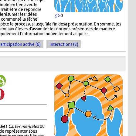
mple en lien avec le
rrait être de répondre
de résumer les idées
0
ir commenté la tâche
épète le processus jusqu’à la fin de sa présentation. En somme, les
nt aux élèves d'assimiler les notions présentées de manière
 rapidement l'information nouvellement acquise.
articipation active (6)
Interactions (2)
elées
Cartes mentales
ou
 de représenter sous