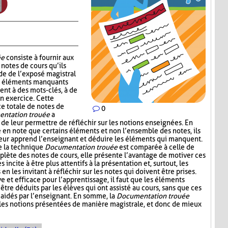
ée
consiste à fournir aux
notes de cours qu’ils
de de l’exposé magistral
es éléments manquants
ent à des mots-clés, à de
un exercice. Cette
ce totale de notes de
0
ntation trouée
a
 de leur permettre de réfléchir sur les notions enseignées. En
e en note que certains éléments et non l’ensemble des notes, ils
leur apprend l’enseignant et déduire les éléments qui manquent.
e la technique
Documentation trouée
est comparée à celle de
plète des notes de cours, elle présente l’avantage de motiver ces
s incite à être plus attentifs à la présentation et, surtout, les
n les invitant à réfléchir sur les notes qui doivent être prises.
ive et efficace pour l’apprentissage, il faut que les éléments
être déduits par les élèves qui ont assisté au cours, sans que ces
aidés par l’enseignant. En somme, la
Documentation trouée
 les notions présentées de manière magistrale, et donc de mieux