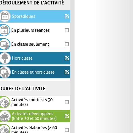
DÉROULEMENT DE L'ACTIVITÉ
Sporadiques
En plusieurs séances
En classe seulement
Hors classe
En classe et hors classe
DURÉE DE L'ACTIVITÉ
Activités courtes (< 30
minutes)
Activités développées
(Entre 30 et 60 minutes)
Activités élaborées (> 60
minutes)