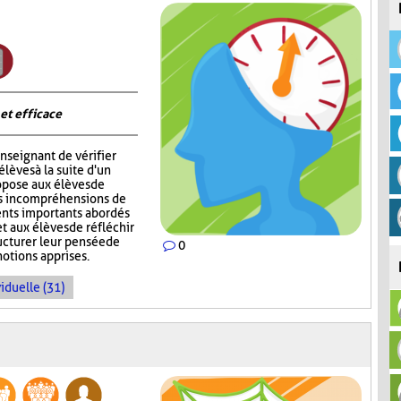
 et efficace
nseignant de vérifier
èves à la suite d'un
opose aux élèves de
rs incompréhensions de
ents importants abordés
t aux élèves de réfléchir
ructurer leur pensée de
0
notions apprises.
iduelle (31)