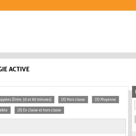
IE ACTIVE
loppées (Entre 30 et 60 minutes)
(X) Hors classe
(X) Moyenne
aible
(X) En classe et hors classe