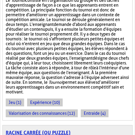
Le
Tournoi
consiste en l'organisation du groupe et des tâches
d'apprentissage de façon à ce que les apprenants entrent en
compétition. La principale fonction du tournoi est donc de
permettre d'améliorer un apprentissage dans un contexte de
compétition amicale. Le tournoi se déroule généralement en
deux temps. L'enseignant demande d'abord aux apprenants
d'étudier un contenu puis, il y a ensuite la formation d'équipes
pour réaliser le tournoi proprement dit. Il y a deux types de
tournois : le tournoi où s'affrontent plusieurs petites équipes et
celui où n'entrent en jeu que deux grandes équipes. Dans le cas
du tournoi avec plusieurs petites équipes, les élèves répondent à
des questions, font un jeu ou un exercice. Dans le cas du tournoi
réalisé par deux grandes équipes, l'enseignant désigne deux chefs
d'équipe qui, à leur tour, choisissent librement leurs coéquipiers.
La tâche consiste alors à répondre, à tour de rôle à l'intérieur d'une
même équipe, aux questions de l'enseignant. À la première
mauvaise réponse, la question s'adresse à l'équipe adverse et ainsi
de suite. En somme, le
Tournoi
permet aux élèves d’améliorer
leurs apprentissages dans un environnement compétitif sain et
motivant.
Jeu (1)
Expérience (10)
Valorisation des connaissances (12)
Entraide (4)
RACINE CARRÉE (OU PUZZLE)