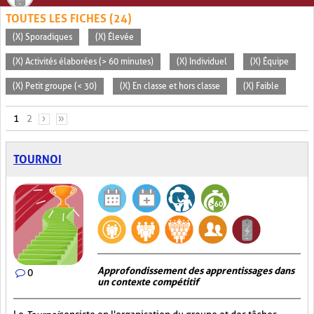
TOUTES LES FICHES (24)
(X) Sporadiques
(X) Élevée
(X) Activités élaborées (> 60 minutes)
(X) Individuel
(X) Équipe
(X) Petit groupe (< 30)
(X) En classe et hors classe
(X) Faible
PAGES
1
2
›
»
TOURNOI
Approfondissement des apprentissages dans
0
un contexte compétitif