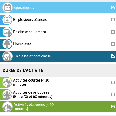
Sporadiques
En plusieurs séances
En classe seulement
Hors classe
En classe et hors classe
DURÉE DE L'ACTIVITÉ
Activités courtes (< 30
minutes)
Activités développées
(Entre 30 et 60 minutes)
Activités élaborées (> 60
minutes)