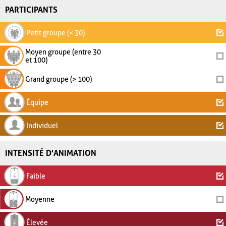
PARTICIPANTS
Petit groupe (< 30)
Moyen groupe (entre 30
et 100)
Grand groupe (> 100)
Équipe
Individuel
INTENSITÉ D'ANIMATION
Faible
Moyenne
Élevée