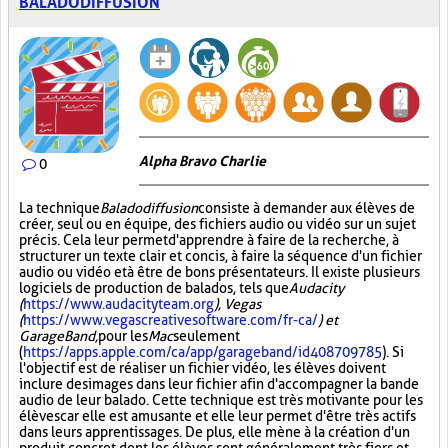
BALADODIFFUSION
Alpha Bravo Charlie
0
La technique
Baladodiffusion
consiste à demander aux élèves de
créer, seul ou en équipe, des fichiers audio ou vidéo sur un sujet
précis. Cela leur permet d'apprendre à faire de la recherche, à
structurer un texte clair et concis, à faire la séquence d'un fichier
audio ou vidéo et à être de bons présentateurs. Il existe plusieurs
logiciels de production de balados, tels que
Audacity
(
https://www.audacityteam.org
), Vegas
(
https://www.vegascreativesoftware.com/fr-ca/
) et
GarageBand,
pour les
Mac
seulement
(
https://apps.apple.com/ca/app/garageband/id408709785
). Si
l'objectif est de réaliser un fichier vidéo, les élèves doivent
inclure des images dans leur fichier afin d'accompagner la bande
audio de leur balado. Cette technique est très motivante pour les
élèves car elle est amusante et elle leur permet d'être très actifs
dans leurs apprentissages. De plus, elle mène à la création d'un