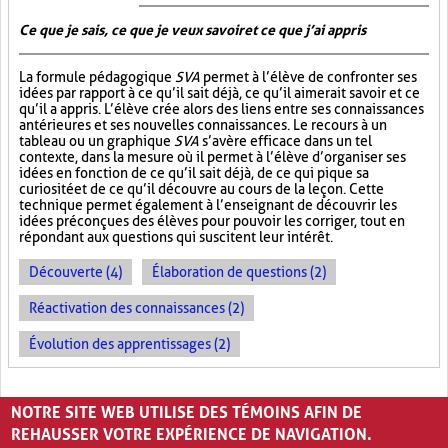
Ce que je sais, ce que je veux savoir et ce que j’ai appris
La formule pédagogique
SVA
permet à l’élève de confronter ses
idées par rapport à ce qu’il sait déjà, ce qu’il aimerait savoir et ce
qu’il a appris. L’élève crée alors des liens entre ses connaissances
antérieures et ses nouvelles connaissances. Le recours à un
tableau ou un graphique
SVA
s’avère efficace dans un tel
contexte, dans la mesure où il permet à l’élève d’organiser ses
idées en fonction de ce qu’il sait déjà, de ce qui pique sa
curiosité et de ce qu’il découvre au cours de la leçon. Cette
technique permet également à l’enseignant de découvrir les
idées préconçues des élèves pour pouvoir les corriger, tout en
répondant aux questions qui suscitent leur intérêt.
Découverte (4)
Élaboration de questions (2)
Réactivation des connaissances (2)
Évolution des apprentissages (2)
PAGES
NOTRE SITE WEB UTILISE DES TÉMOINS AFIN DE
1
2
›
»
REHAUSSER VOTRE EXPÉRIENCE DE NAVIGATION.