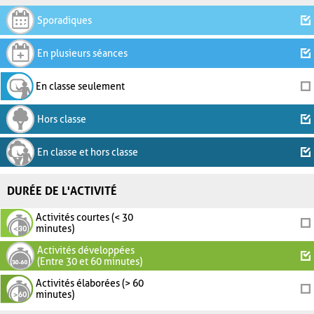
Sporadiques
En plusieurs séances
En classe seulement
Hors classe
En classe et hors classe
DURÉE DE L'ACTIVITÉ
Activités courtes (< 30
minutes)
Activités développées
(Entre 30 et 60 minutes)
Activités élaborées (> 60
minutes)