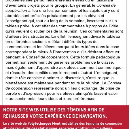
problèmes interpersonnels entre les élèves ou en discutant
d’éventuels projets pour le groupe. En général, le C
onseil de
coopération
a lieu une fois par semaine et les sujets qui y sont
abordés sont
précisés préalablement par les élèves et
l’enseignant qui, tout au long de la semaine, inscrivent sur un
tableau prévu à cet effet des commentaires à propos de l’idée
qu’ils veulent discuter lors de la réunion. Ces commentaires sont
d’ailleurs très structurés. En effet, l’enseignant divise le tableau
en différentes sections reflétant différents types de
commentaires et les élèves marquent leurs idées dans la case
correspondant le mieux à l’intervention qu’ils désirent effectuer
pendant le
Conseil de coopération
. Cette formule pédagogique
permet non seulement de gérer les problèmes de la classe,
mais également d’apprendre aux élèves comment communiquer
et résoudre des conflits dans le respect d’autrui. L’enseignant,
dont le rôle consiste à animer la discussion, s’assure que la
bienséance est maintenue pendant toute la réunion. Le
Conseil
de coopération
représente donc un lieu d’échange, de prise de
parole et d’expression pour les élèves afin qu’ils fassent valoir
leurs sentiments, leurs idées et leurs préférences.
Opinion (8)
Partage (13)
Rétroaction (4)
NOTRE SITE WEB UTILISE DES TÉMOINS AFIN DE
REHAUSSER VOTRE EXPÉRIENCE DE NAVIGATION.
Le site web de Polytechnique Montréal utilise des témoins de connexion
afin de recueillir des statistiques générales et offrir une meilleure