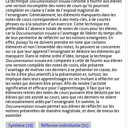
La technique
Documentation trouée
consiste à fournir aux élèves
une version incomplète des notes de cours qu’ils pourront
compléter en classe à l’aide de l’exposé magistral de
l’enseignant. Généralement, les éléments manquants dans les
notes de cours correspondent à des mots-clés, à de courtes
phrases ou à la solution d’un exercice. Cette technique est
préférable à l’absence totale de notes de cours pour les élèves,
car la
Documentation trouée
a l’avantage de libérer du temps afin
de leur permettre de réfléchir sur les notions enseignées. En
effet, puisqu’ils ne doivent prendre en note que certains
éléments et non l’ensemble des notes, ils peuvent se concentrer
sur ce que leur apprend l’enseignant et déduire les éléments qui
manquent. Dans le même ordre d’idée, lorsque la technique
Documentation trouée
est comparée à celle de fournir aux élèves
une version complète des notes de cours, elle présente
l’avantage de motiver ces derniers à se présenter en classe, les
incite à être plus attentifs à la présentation et, surtout, les
implique dans leurs apprentissages en les invitant à réfléchir sur
les notes qui doivent être prises. Afin de rendre l’activité
significative et efficace pour l’apprentissage, il faut que les
éléments retirés des notes de cours puissent être déduits par les
élèves qui ont assisté au cours, sans que ces derniers ne soient
nécessairement aidés par l’enseignant. En somme, la
Documentation trouée
permet aux élèves de réfléchir sur les
notions présentées de manière magistrale, et donc de mieux les
assimiler.
Synthèse (19)
Réflexion individuelle (31)