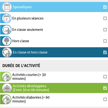
Sporadiques
En plusieurs séances
En classe seulement
Hors classe
En classe et hors classe
DURÉE DE L'ACTIVITÉ
Activités courtes (< 30
minutes)
Activités développées
(Entre 30 et 60 minutes)
Activités élaborées (> 60
minutes)