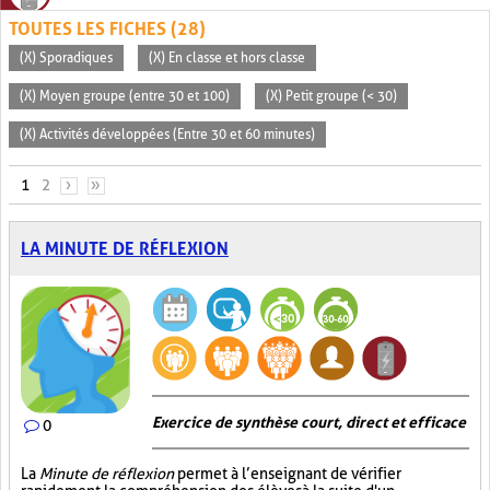
TOUTES LES FICHES (28)
(X) Sporadiques
(X) En classe et hors classe
(X) Moyen groupe (entre 30 et 100)
(X) Petit groupe (< 30)
(X) Activités développées (Entre 30 et 60 minutes)
PAGES
1
2
›
»
LA MINUTE DE RÉFLEXION
Exercice de synthèse court, direct et efficace
0
La
Minute de réflexion
permet à l’enseignant de vérifier