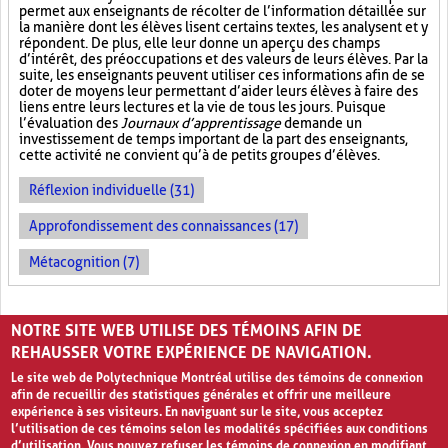
permet aux enseignants de récolter de l’information détaillée sur
la manière dont les élèves lisent certains textes, les analysent et y
répondent. De plus, elle leur donne un aperçu des champs
d’intérêt, des préoccupations et des valeurs de leurs élèves. Par la
suite, les enseignants peuvent utiliser ces informations afin de se
doter de moyens leur permettant d’aider leurs élèves à faire des
liens entre leurs lectures et la vie de tous les jours. Puisque
l’évaluation des
Journaux d’apprentissage
demande un
investissement de temps important de la part des enseignants,
cette activité ne convient qu’à de petits groupes d’élèves.
Réflexion individuelle (31)
Approfondissement des connaissances (17)
Métacognition (7)
PAGES
NOTRE SITE WEB UTILISE DES TÉMOINS AFIN DE
1
2
›
»
REHAUSSER VOTRE EXPÉRIENCE DE NAVIGATION.
Le site web de Polytechnique Montréal utilise des témoins de connexion
afin de recueillir des statistiques générales et offrir une meilleure
expérience à ses visiteurs. En naviguant sur le site, vous acceptez
l’utilisation de ces témoins selon les modalités spécifiées aux conditions
d’utilisation. Vous pouvez refuser les témoins de connexion en modifiant