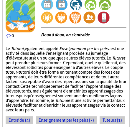
Deux à deux, on s'entraide
0
Le
Tutorat
, également appelé
Enseignement par les pairs
, est une
activité dans laquelle l'enseignant procède au jumelage
d'élèves tuteurs à un ou quelques autres élèves tutorés. Le
Tutorat
peut prendre plusieurs formes. Cependant, quelle qu'elle soit, des
élèves sont sollicités pour enseigner à d'autres élèves. Le couple
tuteur-tutoré doit être formé en tenant compte des forces des
apprenants, de leurs différentes compétences et de tout autre
facteur susceptible d'avoir des répercussions sur la qualité de leur
contact. Cette technique permet de faciliter l'apprentissage des
élèves tutorés, mais également d'enrichir les apprentissages des
tuteurs puisqu'enseigner est souvent une des meilleures façons
d'apprendre. En somme, le
Tutorat
est une activité permettant aux
élèves de faciliter et d'enrichir leurs apprentissages via le contact
avec leurs pairs.
Entraide (4)
Enseignement par les pairs (7)
Tuteurs (1)