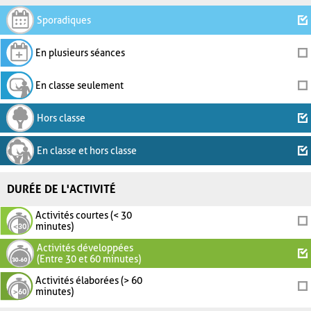
Sporadiques
En plusieurs séances
En classe seulement
Hors classe
En classe et hors classe
DURÉE DE L'ACTIVITÉ
Activités courtes (< 30
minutes)
Activités développées
(Entre 30 et 60 minutes)
Activités élaborées (> 60
minutes)