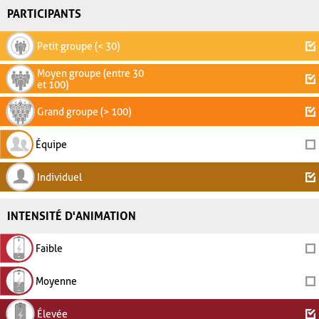
PARTICIPANTS
Petit groupe (< 30)
Moyen groupe (entre 30
et 100)
Grand groupe (> 100)
Équipe
Individuel
INTENSITÉ D'ANIMATION
Faible
Moyenne
Élevée