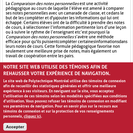
La
Comparaison des notes personnelles
est une activité
pédagogique au cours de laquelle l’élève est amené à comparer
ses notes personnelles avec un camarade de classe, et ce dans le
but de les compléter et d'y ajouter les informations qui lui ont
échappé. Certains élèves ont de la difficulté à prendre des notes
de cours, à sélectionner l’information pertinente lors d’une leçon
ou à suivre le rythme de l’enseignant et c’est pourquoi la
Comparaison des notes personnelles
s’avère une méthode
efficace pour qu'ils puissent compléter certaines informations dans
leurs notes de cours. Cette formule pédagogique favorise non
seulement une meilleure prise de notes, mais également un
travail de coopération entre les pairs.
Partage (13)
Synthèse (19)
Analyse critique (12)
NOTRE SITE WEB UTILISE DES TÉMOINS AFIN DE
REHAUSSER VOTRE EXPÉRIENCE DE NAVIGATION.
Le site web de Polytechnique Montréal utilise des témoins de connexion
afin de recueillir des statistiques générales et offrir une meilleure
expérience à ses visiteurs. En naviguant sur le site, vous acceptez
l’utilisation de ces témoins selon les modalités spécifiées aux conditions
d’utilisation. Vous pouvez refuser les témoins de connexion en modifiant
vos paramètres de navigation. Pour en savoir plus sur le recours aux
témoins de connexion et sur la protection de vos renseignements
personnels,
cliquez ici
.
Avis de confidentialité et conditions d’utilisation
Accepter