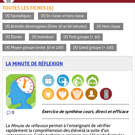
TOUTES LES FICHES (6)
(X) Sporadiques
(X) En classe et hors classe
(X) Activités développées (Entre 30 et 60 minutes)
(X) Hors classe
(X) Élevée
(X) Individuel
(X) Petit groupe (< 30)
(X) Moyen groupe (entre 30 et 100)
(X) Grand groupe (> 100)
LA MINUTE DE RÉFLEXION
Exercice de synthèse court, direct et efficace
0
La
Minute de réflexion
permet à l’enseignant de vérifier
rapidement la compréhension des élèves à la suite d'un