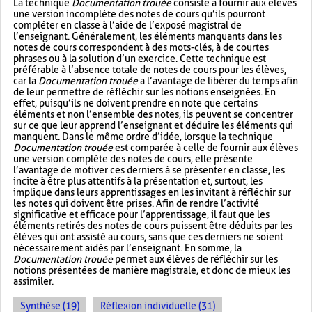
La technique
Documentation trouée
consiste à fournir aux élèves
une version incomplète des notes de cours qu’ils pourront
compléter en classe à l’aide de l’exposé magistral de
l’enseignant. Généralement, les éléments manquants dans les
notes de cours correspondent à des mots-clés, à de courtes
phrases ou à la solution d’un exercice. Cette technique est
préférable à l’absence totale de notes de cours pour les élèves,
car la
Documentation trouée
a l’avantage de libérer du temps afin
de leur permettre de réfléchir sur les notions enseignées. En
effet, puisqu’ils ne doivent prendre en note que certains
éléments et non l’ensemble des notes, ils peuvent se concentrer
sur ce que leur apprend l’enseignant et déduire les éléments qui
manquent. Dans le même ordre d’idée, lorsque la technique
Documentation trouée
est comparée à celle de fournir aux élèves
une version complète des notes de cours, elle présente
l’avantage de motiver ces derniers à se présenter en classe, les
incite à être plus attentifs à la présentation et, surtout, les
implique dans leurs apprentissages en les invitant à réfléchir sur
les notes qui doivent être prises. Afin de rendre l’activité
significative et efficace pour l’apprentissage, il faut que les
éléments retirés des notes de cours puissent être déduits par les
élèves qui ont assisté au cours, sans que ces derniers ne soient
nécessairement aidés par l’enseignant. En somme, la
Documentation trouée
permet aux élèves de réfléchir sur les
notions présentées de manière magistrale, et donc de mieux les
assimiler.
Synthèse (19)
Réflexion individuelle (31)