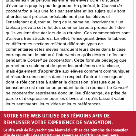
problèmes interpersonnels entre les élèves ou en discutant
d’éventuels projets pour le groupe. En général, le C
onseil de
coopération
a lieu une fois par semaine et les sujets qui y sont
abordés sont
précisés préalablement par les élèves et
l’enseignant qui, tout au long de la semaine, inscrivent sur un
tableau prévu à cet effet des commentaires à propos de l’idée
qu’ils veulent discuter lors de la réunion. Ces commentaires sont
d’ailleurs très structurés. En effet, l’enseignant divise le tableau
en différentes sections reflétant différents types de
commentaires et les élèves marquent leurs idées dans la case
correspondant le mieux à l’intervention qu’ils désirent effectuer
pendant le
Conseil de coopération
. Cette formule pédagogique
permet non seulement de gérer les problèmes de la classe,
mais également d’apprendre aux élèves comment communiquer
et résoudre des conflits dans le respect d’autrui. L’enseignant,
dont le rôle consiste à animer la discussion, s’assure que la
bienséance est maintenue pendant toute la réunion. Le
Conseil
de coopération
représente donc un lieu d’échange, de prise de
parole et d’expression pour les élèves afin qu’ils fassent valoir
leurs sentiments, leurs idées et leurs préférences.
Opinion (8)
Partage (13)
Rétroaction (4)
NOTRE SITE WEB UTILISE DES TÉMOINS AFIN DE
REHAUSSER VOTRE EXPÉRIENCE DE NAVIGATION.
Le site web de Polytechnique Montréal utilise des témoins de connexion
afin de recueillir des statistiques générales et offrir une meilleure