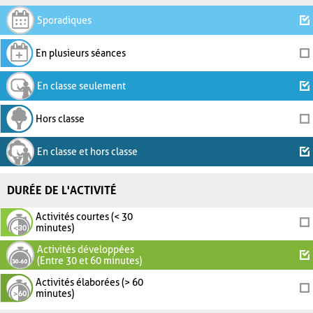
Sporadiques
En plusieurs séances
En classe seulement
Hors classe
En classe et hors classe
DURÉE DE L'ACTIVITÉ
Activités courtes (< 30
minutes)
Activités développées
(Entre 30 et 60 minutes)
Activités élaborées (> 60
minutes)