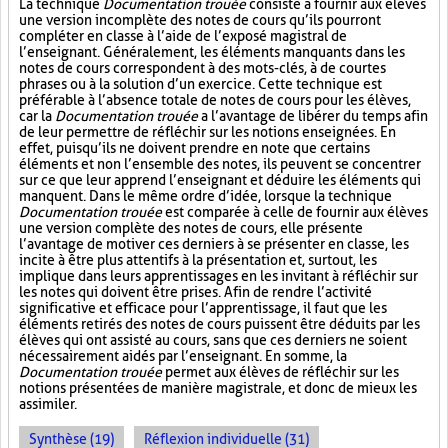
La technique
Documentation trouée
consiste à fournir aux élèves
une version incomplète des notes de cours qu’ils pourront
compléter en classe à l’aide de l’exposé magistral de
l’enseignant. Généralement, les éléments manquants dans les
notes de cours correspondent à des mots-clés, à de courtes
phrases ou à la solution d’un exercice. Cette technique est
préférable à l’absence totale de notes de cours pour les élèves,
car la
Documentation trouée
a l’avantage de libérer du temps afin
de leur permettre de réfléchir sur les notions enseignées. En
effet, puisqu’ils ne doivent prendre en note que certains
éléments et non l’ensemble des notes, ils peuvent se concentrer
sur ce que leur apprend l’enseignant et déduire les éléments qui
manquent. Dans le même ordre d’idée, lorsque la technique
Documentation trouée
est comparée à celle de fournir aux élèves
une version complète des notes de cours, elle présente
l’avantage de motiver ces derniers à se présenter en classe, les
incite à être plus attentifs à la présentation et, surtout, les
implique dans leurs apprentissages en les invitant à réfléchir sur
les notes qui doivent être prises. Afin de rendre l’activité
significative et efficace pour l’apprentissage, il faut que les
éléments retirés des notes de cours puissent être déduits par les
élèves qui ont assisté au cours, sans que ces derniers ne soient
nécessairement aidés par l’enseignant. En somme, la
Documentation trouée
permet aux élèves de réfléchir sur les
notions présentées de manière magistrale, et donc de mieux les
assimiler.
Synthèse (19)
Réflexion individuelle (31)