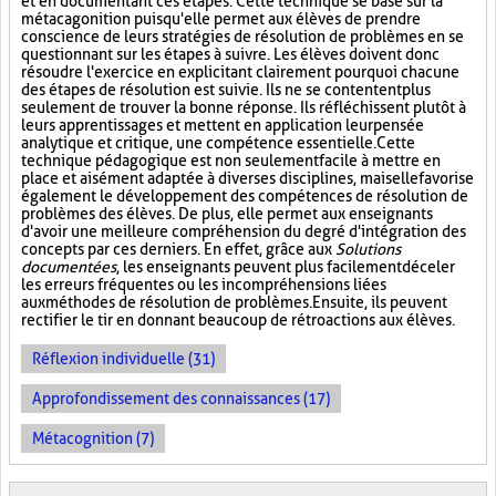
et en documentant ces étapes. Cette technique se base sur la
métacagonition puisqu'elle permet aux élèves de prendre
conscience de leurs stratégies de résolution de problèmes en se
questionnant sur les étapes à suivre. Les élèves doivent donc
résoudre l'exercice en explicitant clairement pourquoi chacune
des étapes de résolution est suivie. Ils ne se contentent plus
seulement de trouver la bonne réponse. Ils réfléchissent plutôt à
leurs apprentissages et mettent en application leur pensée
analytique et critique, une compétence essentielle. Cette
technique pédagogique est non seulement facile à mettre en
place et aisément adaptée à diverses disciplines, mais elle favorise
également le développement des compétences de résolution de
problèmes des élèves. De plus, elle permet aux enseignants
d'avoir une meilleure compréhension du degré d'intégration des
concepts par ces derniers. En effet, grâce aux
Solutions
documentées
, les enseignants peuvent plus facilement déceler
les erreurs fréquentes ou les incompréhensions liées
aux méthodes de résolution de problèmes. Ensuite, ils peuvent
rectifier le tir en donnant beaucoup de rétroactions aux élèves.
Réflexion individuelle (31)
Approfondissement des connaissances (17)
Métacognition (7)