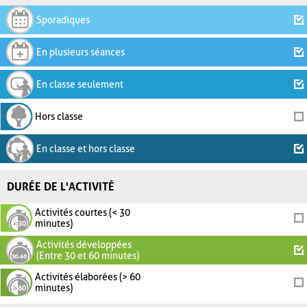
Sporadiques
En plusieurs séances
En classe seulement
Hors classe
En classe et hors classe
DURÉE DE L'ACTIVITÉ
Activités courtes (< 30
minutes)
Activités développées
(Entre 30 et 60 minutes)
Activités élaborées (> 60
minutes)