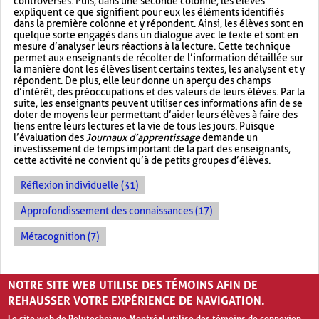
controversés. Puis, dans une seconde colonne, les élèves
expliquent ce que signifient pour eux les éléments identifiés
dans la première colonne et y répondent. Ainsi, les élèves sont en
quelque sorte engagés dans un dialogue avec le texte et sont en
mesure d’analyser leurs réactions à la lecture. Cette technique
permet aux enseignants de récolter de l’information détaillée sur
la manière dont les élèves lisent certains textes, les analysent et y
répondent. De plus, elle leur donne un aperçu des champs
d’intérêt, des préoccupations et des valeurs de leurs élèves. Par la
suite, les enseignants peuvent utiliser ces informations afin de se
doter de moyens leur permettant d’aider leurs élèves à faire des
liens entre leurs lectures et la vie de tous les jours. Puisque
l’évaluation des
Journaux d’apprentissage
demande un
investissement de temps important de la part des enseignants,
cette activité ne convient qu’à de petits groupes d’élèves.
Réflexion individuelle (31)
Approfondissement des connaissances (17)
Métacognition (7)
PAGES
NOTRE SITE WEB UTILISE DES TÉMOINS AFIN DE
1
2
›
»
REHAUSSER VOTRE EXPÉRIENCE DE NAVIGATION.