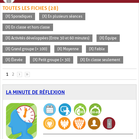
TOUTES LES FICHES (28)
(X) Sporadiques
(X) En plusieurs séances
(X) En classe et hors classe
(X) Activités développées (Entre 30 et 60 minutes)
(X) Équipe
(X) Grand groupe (> 100)
(X) Moyenne
(X) Faible
(X) Élevée
(X) Petit groupe (< 30)
(X) En classe seulement
PAGES
1
2
›
»
LA MINUTE DE RÉFLEXION