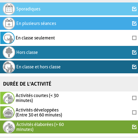
Sporadiques
En plusieurs séances
En classe seulement
Hors classe
En classe et hors classe
DURÉE DE L'ACTIVITÉ
Activités courtes (< 30
minutes)
Activités développées
(Entre 30 et 60 minutes)
Activités élaborées (> 60
minutes)