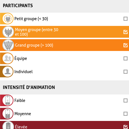
PARTICIPANTS
Petit groupe (< 30)
Moyen groupe (entre 30
et 100)
Grand groupe (> 100)
Équipe
Individuel
INTENSITÉ D'ANIMATION
Faible
Moyenne
Élevée