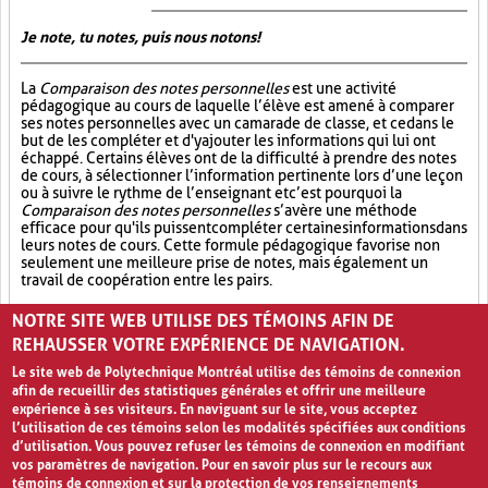
Je note, tu notes, puis nous notons!
La
Comparaison des notes personnelles
est une activité
pédagogique au cours de laquelle l’élève est amené à comparer
ses notes personnelles avec un camarade de classe, et ce dans le
but de les compléter et d'y ajouter les informations qui lui ont
échappé. Certains élèves ont de la difficulté à prendre des notes
de cours, à sélectionner l’information pertinente lors d’une leçon
ou à suivre le rythme de l’enseignant et c’est pourquoi la
Comparaison des notes personnelles
s’avère une méthode
efficace pour qu'ils puissent compléter certaines informations dans
leurs notes de cours. Cette formule pédagogique favorise non
seulement une meilleure prise de notes, mais également un
travail de coopération entre les pairs.
Partage (13)
Synthèse (19)
Analyse critique (12)
NOTRE SITE WEB UTILISE DES TÉMOINS AFIN DE
REHAUSSER VOTRE EXPÉRIENCE DE NAVIGATION.
Le site web de Polytechnique Montréal utilise des témoins de connexion
afin de recueillir des statistiques générales et offrir une meilleure
expérience à ses visiteurs. En naviguant sur le site, vous acceptez
l’utilisation de ces témoins selon les modalités spécifiées aux conditions
d’utilisation. Vous pouvez refuser les témoins de connexion en modifiant
vos paramètres de navigation. Pour en savoir plus sur le recours aux
témoins de connexion et sur la protection de vos renseignements