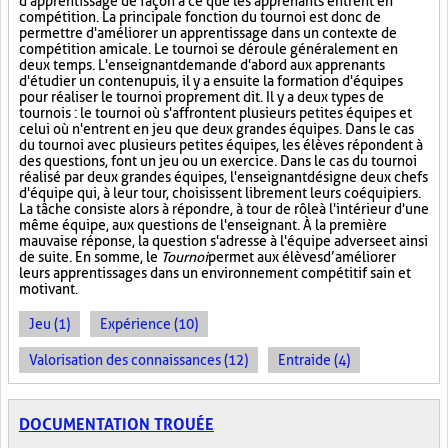
d'apprentissage de façon à ce que les apprenants entrent en
compétition. La principale fonction du tournoi est donc de
permettre d'améliorer un apprentissage dans un contexte de
compétition amicale. Le tournoi se déroule généralement en
deux temps. L'enseignant demande d'abord aux apprenants
d'étudier un contenu puis, il y a ensuite la formation d'équipes
pour réaliser le tournoi proprement dit. Il y a deux types de
tournois : le tournoi où s'affrontent plusieurs petites équipes et
celui où n'entrent en jeu que deux grandes équipes. Dans le cas
du tournoi avec plusieurs petites équipes, les élèves répondent à
des questions, font un jeu ou un exercice. Dans le cas du tournoi
réalisé par deux grandes équipes, l'enseignant désigne deux chefs
d'équipe qui, à leur tour, choisissent librement leurs coéquipiers.
La tâche consiste alors à répondre, à tour de rôle à l'intérieur d'une
même équipe, aux questions de l'enseignant. À la première
mauvaise réponse, la question s'adresse à l'équipe adverse et ainsi
de suite. En somme, le
Tournoi
permet aux élèves d’améliorer
leurs apprentissages dans un environnement compétitif sain et
motivant.
Jeu (1)
Expérience (10)
Valorisation des connaissances (12)
Entraide (4)
DOCUMENTATION TROUÉE