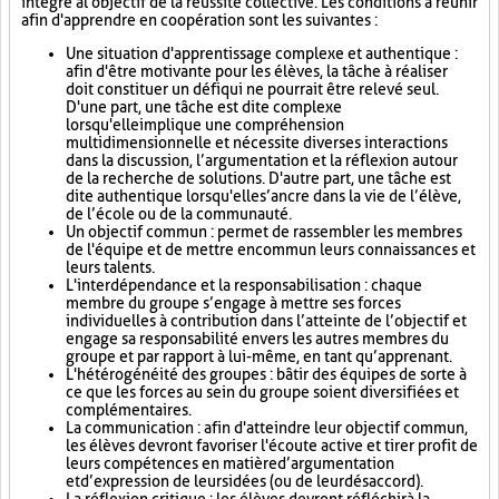
intégré à l'objectif de la réussite collective. Les conditions à réunir
afin d'apprendre en coopération sont les suivantes :
Une situation d'apprentissage complexe et authentique :
afin d'être motivante pour les élèves, la tâche à réaliser
doit constituer un défi qui ne pourrait être relevé seul.
D'une part, une tâche est dite complexe
lorsqu'elle implique une compréhension
multidimensionnelle et nécessite diverses interactions
dans la discussion, l’argumentation et la réflexion autour
de la recherche de solutions. D'autre part, une tâche est
dite authentique lorsqu'elle s’ancre dans la vie de l’élève,
de l’école ou de la communauté.
Un objectif commun : permet de rassembler les membres
de l'équipe et de mettre en commun leurs connaissances et
leurs talents.
L'interdépendance et la responsabilisation : chaque
membre du groupe s’engage à mettre ses forces
individuelles à contribution dans l’atteinte de l’objectif et
engage sa responsabilité envers les autres membres du
groupe et par rapport à lui-même, en tant qu’apprenant.
L'hétérogénéité des groupes : bâtir des équipes de sorte à
ce que les forces au sein du groupe soient diversifiées et
complémentaires.
La communication : afin d'atteindre leur objectif commun,
les élèves devront favoriser l'écoute active et tirer profit de
leurs compétences en matière d’argumentation
et d’expression de leurs idées (ou de leur désaccord).