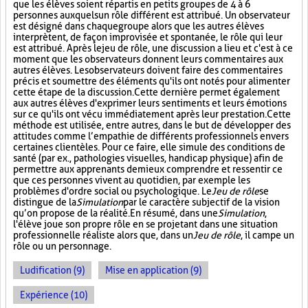
que les élèves soient répartis en petits groupes de 4 à 6
personnes auxquels un rôle différent est attribué. Un observateur
est désigné dans chaque groupe alors que les autres élèves
interprètent, de façon improvisée et spontanée, le rôle qui leur
est attribué. Après le jeu de rôle, une discussion a lieu et c'est à ce
moment que les observateurs donnent leurs commentaires aux
autres élèves. Les observateurs doivent faire des commentaires
précis et soumettre des éléments qu'ils ont notés pour alimenter
cette étape de la discussion. Cette dernière permet également
aux autres élèves d'exprimer leurs sentiments et leurs émotions
sur ce qu'ils ont vécu immédiatement après leur prestation. Cette
méthode est utilisée, entre autres, dans le but de développer des
attitudes comme l’empathie de différents professionnels envers
certaines clientèles. Pour ce faire, elle simule des conditions de
santé (par ex., pathologies visuelles, handicap physique) afin de
permettre aux apprenants de mieux comprendre et ressentir ce
que ces personnes vivent au quotidien, par exemple les
problèmes d'ordre social ou psychologique. Le
Jeu de rôle
se
distingue de la
Simulation
par le caractère subjectif de la vision
qu’on propose de la réalité. En résumé, dans une
Simulation
,
l'élève joue son propre rôle en se projetant dans une situation
professionnelle réaliste alors que, dans un
Jeu de rôle
, il campe un
rôle ou un personnage.
Ludification (9)
Mise en application (9)
Expérience (10)