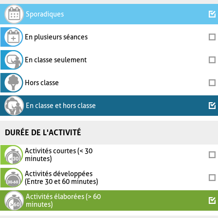
Sporadiques
En plusieurs séances
En classe seulement
Hors classe
En classe et hors classe
DURÉE DE L'ACTIVITÉ
Activités courtes (< 30
minutes)
Activités développées
(Entre 30 et 60 minutes)
Activités élaborées (> 60
minutes)