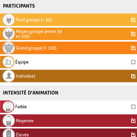
PARTICIPANTS
Petit groupe (< 30)
Moyen groupe (entre 30
et 100)
Grand groupe (> 100)
Équipe
Individuel
INTENSITÉ D'ANIMATION
Faible
Moyenne
Élevée