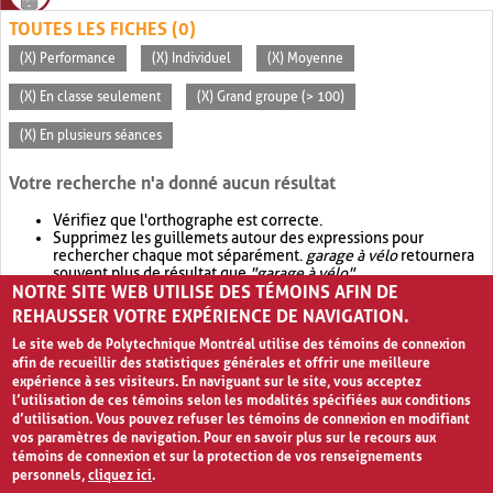
TOUTES LES FICHES (0)
(X) Performance
(X) Individuel
(X) Moyenne
(X) En classe seulement
(X) Grand groupe (> 100)
(X) En plusieurs séances
Votre recherche n'a donné aucun résultat
Vérifiez que l'orthographe est correcte.
Supprimez les guillemets autour des expressions pour
rechercher chaque mot séparément.
garage à vélo
retournera
souvent plus de résultat que
"garage à vélo"
.
NOTRE SITE WEB UTILISE DES TÉMOINS AFIN DE
Envisagez d'élargir votre recherche avec
OR
.
garage OR vélo
retournera souvent plus de résultat que
garage à vélo
.
REHAUSSER VOTRE EXPÉRIENCE DE NAVIGATION.
Le site web de Polytechnique Montréal utilise des témoins de connexion
afin de recueillir des statistiques générales et offrir une meilleure
expérience à ses visiteurs. En naviguant sur le site, vous acceptez
l’utilisation de ces témoins selon les modalités spécifiées aux conditions
d’utilisation. Vous pouvez refuser les témoins de connexion en modifiant
vos paramètres de navigation. Pour en savoir plus sur le recours aux
témoins de connexion et sur la protection de vos renseignements
personnels,
cliquez ici
.
Avis de confidentialité et conditions d’utilisation