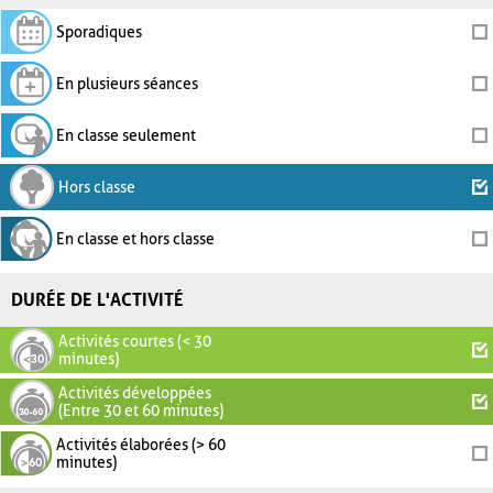
Sporadiques
En plusieurs séances
En classe seulement
Hors classe
En classe et hors classe
DURÉE DE L'ACTIVITÉ
Activités courtes (< 30
minutes)
Activités développées
(Entre 30 et 60 minutes)
Activités élaborées (> 60
minutes)