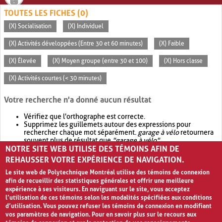
TOUTES LES FICHES (0)
(X) Socialisation
(X) Individuel
(X) Activités développées (Entre 30 et 60 minutes)
(X) Faible
(X) Élevée
(X) Moyen groupe (entre 30 et 100)
(X) Hors classe
(X) Activités courtes (< 30 minutes)
Votre recherche n'a donné aucun résultat
Vérifiez que l'orthographe est correcte.
Supprimez les guillemets autour des expressions pour
rechercher chaque mot séparément.
garage à vélo
retournera
souvent plus de résultat que
"garage à vélo"
.
NOTRE SITE WEB UTILISE DES TÉMOINS AFIN DE
Envisagez d'élargir votre recherche avec
OR
.
garage OR vélo
retournera souvent plus de résultat que
garage à vélo
.
REHAUSSER VOTRE EXPÉRIENCE DE NAVIGATION.
Le site web de Polytechnique Montréal utilise des témoins de connexion
afin de recueillir des statistiques générales et offrir une meilleure
expérience à ses visiteurs. En naviguant sur le site, vous acceptez
l’utilisation de ces témoins selon les modalités spécifiées aux conditions
d’utilisation. Vous pouvez refuser les témoins de connexion en modifiant
vos paramètres de navigation. Pour en savoir plus sur le recours aux