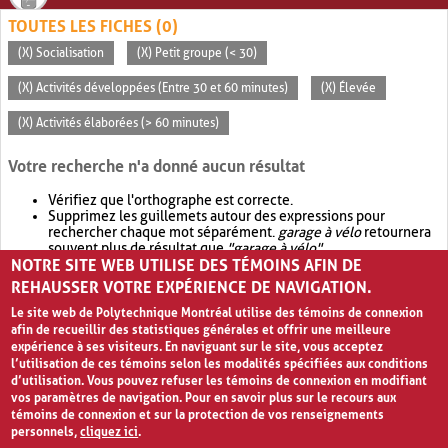
TOUTES LES FICHES (0)
(X) Socialisation
(X) Petit groupe (< 30)
(X) Activités développées (Entre 30 et 60 minutes)
(X) Élevée
(X) Activités élaborées (> 60 minutes)
Votre recherche n'a donné aucun résultat
Vérifiez que l'orthographe est correcte.
Supprimez les guillemets autour des expressions pour
rechercher chaque mot séparément.
garage à vélo
retournera
souvent plus de résultat que
"garage à vélo"
.
NOTRE SITE WEB UTILISE DES TÉMOINS AFIN DE
Envisagez d'élargir votre recherche avec
OR
.
garage OR vélo
retournera souvent plus de résultat que
garage à vélo
.
REHAUSSER VOTRE EXPÉRIENCE DE NAVIGATION.
Le site web de Polytechnique Montréal utilise des témoins de connexion
afin de recueillir des statistiques générales et offrir une meilleure
expérience à ses visiteurs. En naviguant sur le site, vous acceptez
l’utilisation de ces témoins selon les modalités spécifiées aux conditions
d’utilisation. Vous pouvez refuser les témoins de connexion en modifiant
vos paramètres de navigation. Pour en savoir plus sur le recours aux
témoins de connexion et sur la protection de vos renseignements
personnels,
cliquez ici
.
Avis de confidentialité et conditions d’utilisation