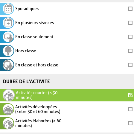
Sporadiques
En plusieurs séances
En classe seulement
Hors classe
En classe et hors classe
DURÉE DE L'ACTIVITÉ
Activités courtes (< 30
minutes)
Activités développées
(Entre 30 et 60 minutes)
Activités élaborées (> 60
minutes)