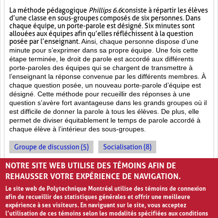
La méthode pédagogique
Phillips 6.6
consiste à répartir les élèves
d’une classe en sous-groupes composés de six personnes. Dans
chaque équipe, un porte-parole est désigné. Six minutes sont
allouées aux équipes afin qu’elles réfléchissent à la question
posée par l’enseignant.
Ainsi, chaque personne dispose d’une
minute pour s’exprimer dans sa propre équipe. Une fois cette
étape terminée, le droit de parole est accordé aux différents
porte-paroles des équipes qui se chargent de transmettre à
l’enseignant la réponse convenue par les différents membres. À
chaque question posée, un nouveau porte-parole d’équipe est
désigné. Cette méthode pour recueillir des réponses à une
question s’avère fort avantageuse dans les grands groupes où il
est difficile de donner la parole à tous les élèves. De plus, elle
permet de diviser équitablement le temps de parole accordé à
chaque élève à l’intérieur des sous-groupes.
Groupe de discussion (5)
Socialisation (8)
Enseignement par les pairs (7)
NOTRE SITE WEB UTILISE DES TÉMOINS AFIN DE
REHAUSSER VOTRE EXPÉRIENCE DE NAVIGATION.
Le site web de Polytechnique Montréal utilise des témoins de connexion
afin de recueillir des statistiques générales et offrir une meilleure
expérience à ses visiteurs. En naviguant sur le site, vous acceptez
l’utilisation de ces témoins selon les modalités spécifiées aux conditions