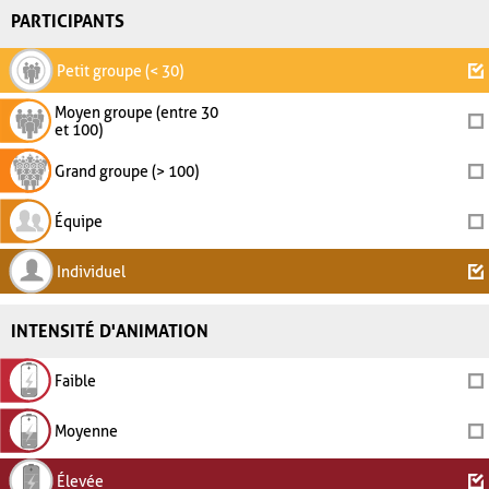
PARTICIPANTS
Petit groupe (< 30)
Moyen groupe (entre 30
et 100)
Grand groupe (> 100)
Équipe
Individuel
INTENSITÉ D'ANIMATION
Faible
Moyenne
Élevée