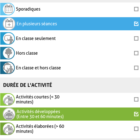
Sporadiques
En plusieurs séances
En classe seulement
Hors classe
En classe et hors classe
DURÉE DE L'ACTIVITÉ
Activités courtes (< 30
minutes)
Activités développées
(Entre 30 et 60 minutes)
Activités élaborées (> 60
minutes)