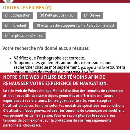
TOUTES LES FICHES (0)
(X) Socialisation
(X) Petit groupe (< 30)
(X) Élevée
(X) Individuel
(X) Activités développées (Entre 30 et 60 minutes)
(X) En plusieurs séances
Votre recherche n'a donné aucun résultat
Vérifiez que l'orthographe est correcte.
Supprimez les guillemets autour des expressions pour
rechercher chaque mot séparément.
garage à vélo
retournera
souvent plus de résultat que
"garage à vélo"
.
NOTRE SITE WEB UTILISE DES TÉMOINS AFIN DE
Envisagez d'élargir votre recherche avec
OR
.
garage OR vélo
retournera souvent plus de résultat que
garage à vélo
.
REHAUSSER VOTRE EXPÉRIENCE DE NAVIGATION.
Le site web de Polytechnique Montréal utilise des témoins de connexion
afin de recueillir des statistiques générales et offrir une meilleure
expérience à ses visiteurs. En naviguant sur le site, vous acceptez
l’utilisation de ces témoins selon les modalités spécifiées aux conditions
d’utilisation. Vous pouvez refuser les témoins de connexion en modifiant
vos paramètres de navigation. Pour en savoir plus sur le recours aux
témoins de connexion et sur la protection de vos renseignements
personnels,
cliquez ici
.
Avis de confidentialité et conditions d’utilisation