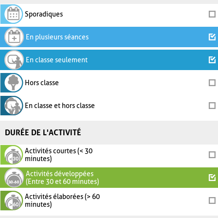
Sporadiques
En plusieurs séances
En classe seulement
Hors classe
En classe et hors classe
DURÉE DE L'ACTIVITÉ
Activités courtes (< 30
minutes)
Activités développées
(Entre 30 et 60 minutes)
Activités élaborées (> 60
minutes)