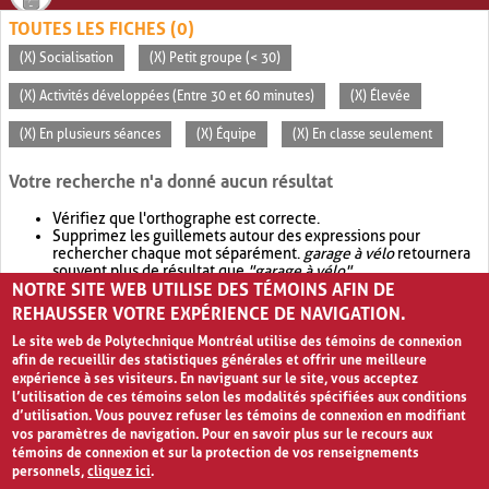
TOUTES LES FICHES (0)
(X) Socialisation
(X) Petit groupe (< 30)
(X) Activités développées (Entre 30 et 60 minutes)
(X) Élevée
(X) En plusieurs séances
(X) Équipe
(X) En classe seulement
Votre recherche n'a donné aucun résultat
Vérifiez que l'orthographe est correcte.
Supprimez les guillemets autour des expressions pour
rechercher chaque mot séparément.
garage à vélo
retournera
souvent plus de résultat que
"garage à vélo"
.
NOTRE SITE WEB UTILISE DES TÉMOINS AFIN DE
Envisagez d'élargir votre recherche avec
OR
.
garage OR vélo
retournera souvent plus de résultat que
garage à vélo
.
REHAUSSER VOTRE EXPÉRIENCE DE NAVIGATION.
Le site web de Polytechnique Montréal utilise des témoins de connexion
afin de recueillir des statistiques générales et offrir une meilleure
expérience à ses visiteurs. En naviguant sur le site, vous acceptez
l’utilisation de ces témoins selon les modalités spécifiées aux conditions
d’utilisation. Vous pouvez refuser les témoins de connexion en modifiant
vos paramètres de navigation. Pour en savoir plus sur le recours aux
témoins de connexion et sur la protection de vos renseignements
personnels,
cliquez ici
.
Avis de confidentialité et conditions d’utilisation