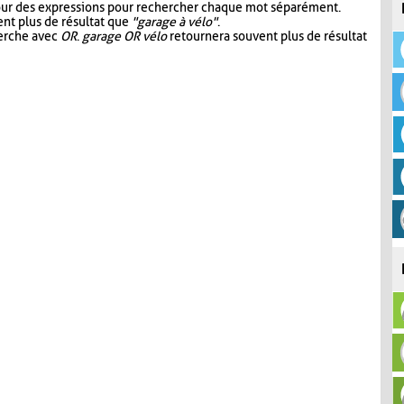
our des expressions pour rechercher chaque mot séparément.
nt plus de résultat que
"garage à vélo"
.
herche avec
OR
.
garage OR vélo
retournera souvent plus de résultat