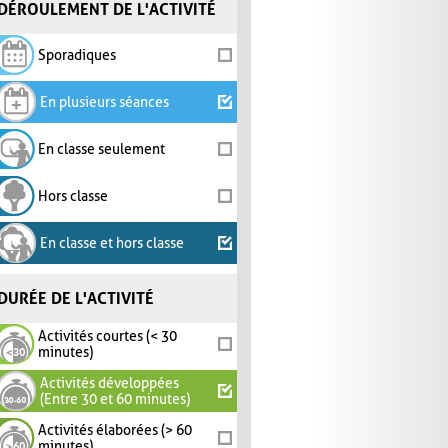
DÉROULEMENT DE L'ACTIVITÉ
Sporadiques
En plusieurs séances
En classe seulement
Hors classe
En classe et hors classe
DURÉE DE L'ACTIVITÉ
Activités courtes (< 30
minutes)
Activités développées
(Entre 30 et 60 minutes)
Activités élaborées (> 60
minutes)