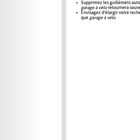
Supprimez les guillemets aut
garage à vélo
retournera souve
Envisagez d'élargir votre rec
que
garage à vélo
.