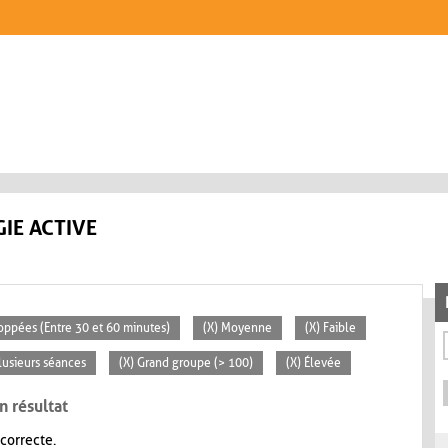
IE ACTIVE
loppées (Entre 30 et 60 minutes)
(X) Moyenne
(X) Faible
lusieurs séances
(X) Grand groupe (> 100)
(X) Élevée
n résultat
 correcte.