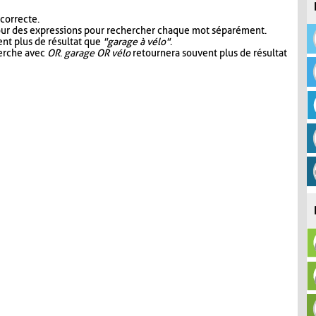
 correcte.
our des expressions pour rechercher chaque mot séparément.
nt plus de résultat que
"garage à vélo"
.
herche avec
OR
.
garage OR vélo
retournera souvent plus de résultat