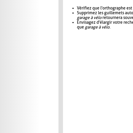
Vérifiez que l'orthographe est
Supprimez les guillemets aut
garage à vélo
retournera souve
Envisagez d'élargir votre rec
que
garage à vélo
.