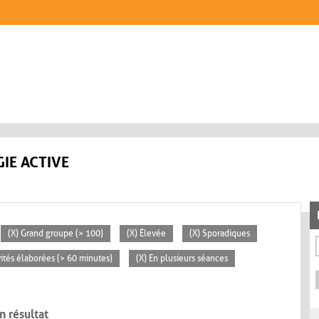
IE ACTIVE
(X) Grand groupe (> 100)
(X) Élevée
(X) Sporadiques
vités élaborées (> 60 minutes)
(X) En plusieurs séances
n résultat