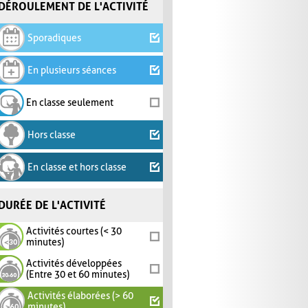
DÉROULEMENT DE L'ACTIVITÉ
Sporadiques
En plusieurs séances
En classe seulement
Hors classe
En classe et hors classe
DURÉE DE L'ACTIVITÉ
Activités courtes (< 30
minutes)
Activités développées
(Entre 30 et 60 minutes)
Activités élaborées (> 60
minutes)