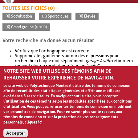
TOUTES LES FICHES (0)
(X) Socialisation
(X) Sporadiques
(X) Élevée
(X) Grand groupe (> 100)
Votre recherche n'a donné aucun résultat
Vérifiez que l'orthographe est correcte.
Supprimez les guillemets autour des expressions pour
rechercher chaque mot séparément.
garage à vélo
retournera
souvent plus de résultat que
"garage à vélo"
.
NOTRE SITE WEB UTILISE DES TÉMOINS AFIN DE
Envisagez d'élargir votre recherche avec
OR
.
garage OR vélo
retournera souvent plus de résultat que
garage à vélo
.
REHAUSSER VOTRE EXPÉRIENCE DE NAVIGATION.
Le site web de Polytechnique Montréal utilise des témoins de connexion
afin de recueillir des statistiques générales et offrir une meilleure
expérience à ses visiteurs. En naviguant sur le site, vous acceptez
l’utilisation de ces témoins selon les modalités spécifiées aux conditions
d’utilisation. Vous pouvez refuser les témoins de connexion en modifiant
vos paramètres de navigation. Pour en savoir plus sur le recours aux
témoins de connexion et sur la protection de vos renseignements
personnels,
cliquez ici
.
Avis de confidentialité et conditions d’utilisation
Accepter