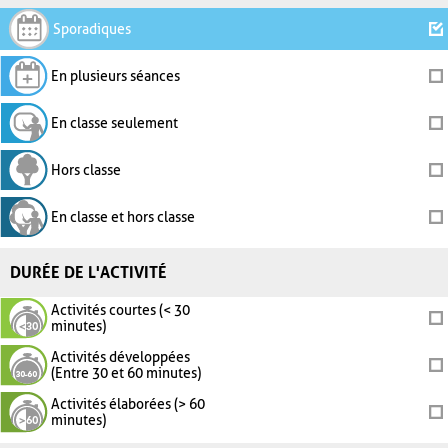
Sporadiques
En plusieurs séances
En classe seulement
Hors classe
En classe et hors classe
DURÉE DE L'ACTIVITÉ
Activités courtes (< 30
minutes)
Activités développées
(Entre 30 et 60 minutes)
Activités élaborées (> 60
minutes)