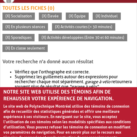
TOUTES LES FICHES (0)
(X) Socialisation
(X) Élevée
(X) Équipe
(X) Individuel
(X) En plusieurs séances
(X) Activités courtes (< 30 minutes)
(X) Sporadiques
(X) Activités développées (Entre 30 et 60 minutes)
(X) En classe seulement
Votre recherche n'a donné aucun résultat
Vérifiez que l'orthographe est correcte.
Supprimez les guillemets autour des expressions pour
rechercher chaque mot séparément.
garage à vélo
retournera
souvent plus de résultat que
"garage à vélo"
.
NOTRE SITE WEB UTILISE DES TÉMOINS AFIN DE
Envisagez d'élargir votre recherche avec
OR
.
garage OR vélo
retournera souvent plus de résultat que
garage à vélo
.
REHAUSSER VOTRE EXPÉRIENCE DE NAVIGATION.
Le site web de Polytechnique Montréal utilise des témoins de connexion
afin de recueillir des statistiques générales et offrir une meilleure
expérience à ses visiteurs. En naviguant sur le site, vous acceptez
l’utilisation de ces témoins selon les modalités spécifiées aux conditions
d’utilisation. Vous pouvez refuser les témoins de connexion en modifiant
vos paramètres de navigation. Pour en savoir plus sur le recours aux