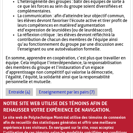
L'hétérogénéité des groupes : bâtir des équipes de sorte à
ce que les forces au sein du groupe soient diversifiées et
complémentaires.
La communication : afin d'atteindre leur objectif commun,
les élèves devront favoriser l'écoute active et tirer profit de
leurs compétences en matière d’argumentation
et d’expression de leurs idées (ou de leur désaccord).
La réflexion critique : les élèves devront réfléchir à la
contribution de chacun des membres de l'équipe ainsi
qu’au fonctionnement du groupe par une discussion avec
l'enseignant ou une autoévaluation formelle.
En somme, apprendre en coopération, c’est plus que travailler en
équipe. Cela implique l’interdépendance, la responsabilisation
des membres du groupe et l’instauration d’un espace
d’apprentissage non compétitif qui valorise la démocratie,
l’égalité, l’équité, la solidarité ainsi que la responsabilité
personnelle et mutuelle.
Entraide (4)
Enseignement par les pairs (7)
Socialisation (8)
NOTRE SITE WEB UTILISE DES TÉMOINS AFIN DE
REHAUSSER VOTRE EXPÉRIENCE DE NAVIGATION.
Le site web de Polytechnique Montréal utilise des témoins de connexion
afin de recueillir des statistiques générales et offrir une meilleure
expérience à ses visiteurs. En naviguant sur le site, vous acceptez
l’utilisation de ces témoins selon les modalités spécifiées aux conditions