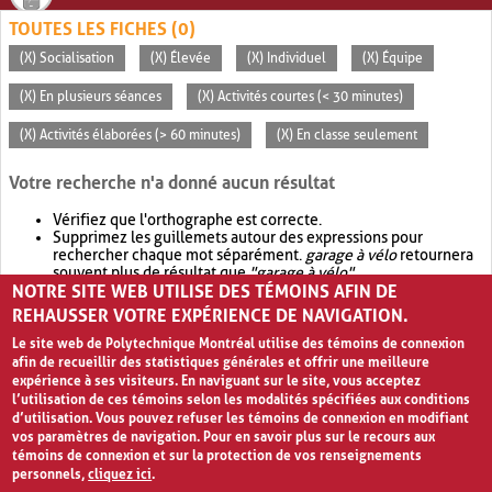
TOUTES LES FICHES (0)
(X) Socialisation
(X) Élevée
(X) Individuel
(X) Équipe
(X) En plusieurs séances
(X) Activités courtes (< 30 minutes)
(X) Activités élaborées (> 60 minutes)
(X) En classe seulement
Votre recherche n'a donné aucun résultat
Vérifiez que l'orthographe est correcte.
Supprimez les guillemets autour des expressions pour
rechercher chaque mot séparément.
garage à vélo
retournera
souvent plus de résultat que
"garage à vélo"
.
NOTRE SITE WEB UTILISE DES TÉMOINS AFIN DE
Envisagez d'élargir votre recherche avec
OR
.
garage OR vélo
retournera souvent plus de résultat que
garage à vélo
.
REHAUSSER VOTRE EXPÉRIENCE DE NAVIGATION.
Le site web de Polytechnique Montréal utilise des témoins de connexion
afin de recueillir des statistiques générales et offrir une meilleure
expérience à ses visiteurs. En naviguant sur le site, vous acceptez
l’utilisation de ces témoins selon les modalités spécifiées aux conditions
d’utilisation. Vous pouvez refuser les témoins de connexion en modifiant
vos paramètres de navigation. Pour en savoir plus sur le recours aux
témoins de connexion et sur la protection de vos renseignements
personnels,
cliquez ici
.
Avis de confidentialité et conditions d’utilisation