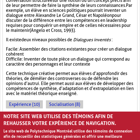
conversation structurée sur une notion ou un concept précis afin
de leur permettre de faire la synthèse de leurs connaissances. Par
exemple, un élève en sciences politiques pourrait inventer un
dialogue entre Alexandre Le Grand, César et Napoléon pour
discuter de la différence entre les compétences en leadership
requises pour conquérir un empire et de celles nécessaires pour
le maintenir (Angelo et Cross, 1993).
Il existe deux niveaux possibles de
Dialogues inventés
:
Facile : Assembler des citations existantes pour créer un dialogue
cohérent
Difficile : Inventer de toute pièce un dialogue qui correspond au
caractère des personnages et leur contexte
Cette technique créative permet aux élèves d’approfondir des
théories, de démêler des controverses ou de défendre les
opinions d’autrui. Elle permet aussi aux élèves de développer des
compétences de synthèse, d’adaptation et d’extrapolation en lien
avec le matériel théorique enseigné.
Expérience (10)
Socialisation (8)
Approfondissement des connaissances (17)
NOTRE SITE WEB UTILISE DES TÉMOINS AFIN DE
REHAUSSER VOTRE EXPÉRIENCE DE NAVIGATION.
Le site web de Polytechnique Montréal utilise des témoins de connexion
afin de recueillir des statistiques générales et offrir une meilleure