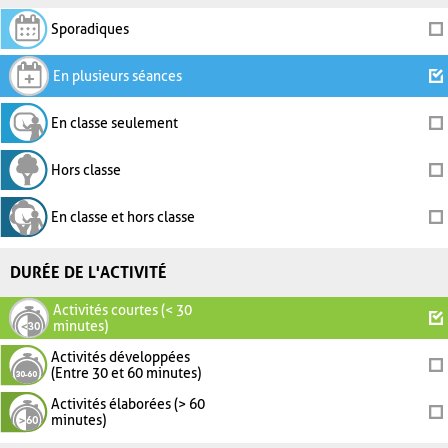
Sporadiques
En plusieurs séances
En classe seulement
Hors classe
En classe et hors classe
DURÉE DE L'ACTIVITÉ
Activités courtes (< 30
minutes)
Activités développées
(Entre 30 et 60 minutes)
Activités élaborées (> 60
minutes)