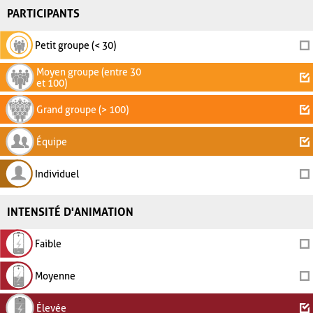
PARTICIPANTS
Petit groupe (< 30)
Moyen groupe (entre 30
et 100)
Grand groupe (> 100)
Équipe
Individuel
INTENSITÉ D'ANIMATION
Faible
Moyenne
Élevée