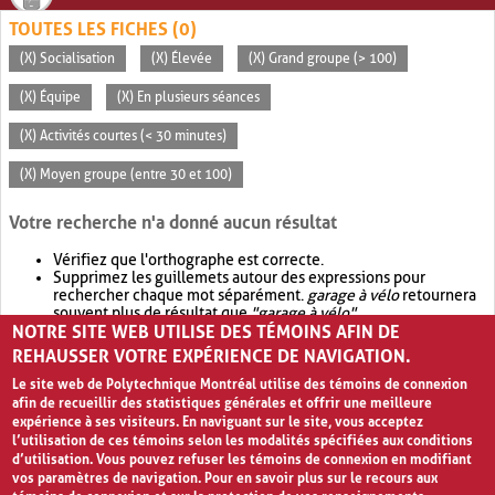
TOUTES LES FICHES (0)
(X) Socialisation
(X) Élevée
(X) Grand groupe (> 100)
(X) Équipe
(X) En plusieurs séances
(X) Activités courtes (< 30 minutes)
(X) Moyen groupe (entre 30 et 100)
Votre recherche n'a donné aucun résultat
Vérifiez que l'orthographe est correcte.
Supprimez les guillemets autour des expressions pour
rechercher chaque mot séparément.
garage à vélo
retournera
souvent plus de résultat que
"garage à vélo"
.
NOTRE SITE WEB UTILISE DES TÉMOINS AFIN DE
Envisagez d'élargir votre recherche avec
OR
.
garage OR vélo
retournera souvent plus de résultat que
garage à vélo
.
REHAUSSER VOTRE EXPÉRIENCE DE NAVIGATION.
Le site web de Polytechnique Montréal utilise des témoins de connexion
afin de recueillir des statistiques générales et offrir une meilleure
expérience à ses visiteurs. En naviguant sur le site, vous acceptez
l’utilisation de ces témoins selon les modalités spécifiées aux conditions
d’utilisation. Vous pouvez refuser les témoins de connexion en modifiant
vos paramètres de navigation. Pour en savoir plus sur le recours aux