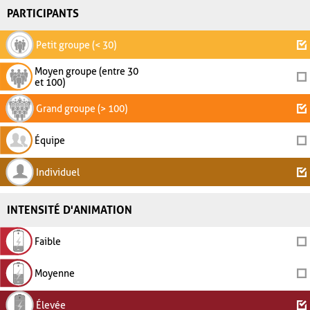
PARTICIPANTS
Petit groupe (< 30)
Moyen groupe (entre 30
et 100)
Grand groupe (> 100)
Équipe
Individuel
INTENSITÉ D'ANIMATION
Faible
Moyenne
Élevée