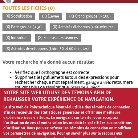
TOUTES LES FICHES (0)
(X) Socialisation
(X) Élevée
(X) Grand groupe (> 100)
(X) Petit groupe (< 30)
(X) Activités élaborées (> 60 minutes)
(X) Individuel
(X) En plusieurs séances
(X) Activités développées (Entre 30 et 60 minutes)
Votre recherche n'a donné aucun résultat
Vérifiez que l'orthographe est correcte.
Supprimez les guillemets autour des expressions pour
rechercher chaque mot séparément.
garage à vélo
retournera
souvent plus de résultat que
"garage à vélo"
.
NOTRE SITE WEB UTILISE DES TÉMOINS AFIN DE
Envisagez d'élargir votre recherche avec
OR
.
garage OR vélo
retournera souvent plus de résultat que
garage à vélo
.
REHAUSSER VOTRE EXPÉRIENCE DE NAVIGATION.
Le site web de Polytechnique Montréal utilise des témoins de connexion
afin de recueillir des statistiques générales et offrir une meilleure
expérience à ses visiteurs. En naviguant sur le site, vous acceptez
l’utilisation de ces témoins selon les modalités spécifiées aux conditions
d’utilisation. Vous pouvez refuser les témoins de connexion en modifiant
vos paramètres de navigation. Pour en savoir plus sur le recours aux