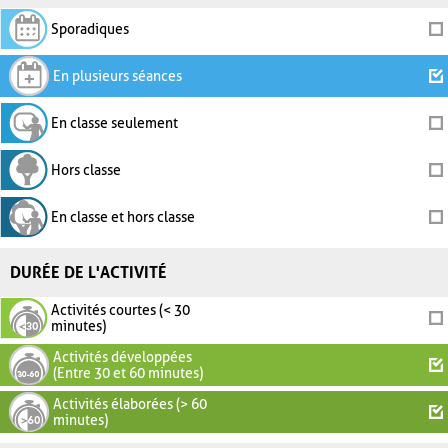
Sporadiques
En plusieurs séances
En classe seulement
Hors classe
En classe et hors classe
DURÉE DE L'ACTIVITÉ
Activités courtes (< 30
minutes)
Activités développées
(Entre 30 et 60 minutes)
Activités élaborées (> 60
minutes)