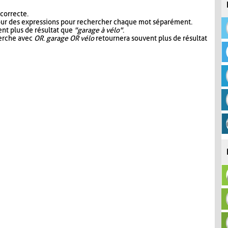
 correcte.
our des expressions pour rechercher chaque mot séparément.
nt plus de résultat que
"garage à vélo"
.
herche avec
OR
.
garage OR vélo
retournera souvent plus de résultat