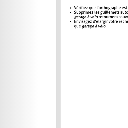
Vérifiez que l'orthographe est
Supprimez les guillemets aut
garage à vélo
retournera souve
Envisagez d'élargir votre rec
que
garage à vélo
.