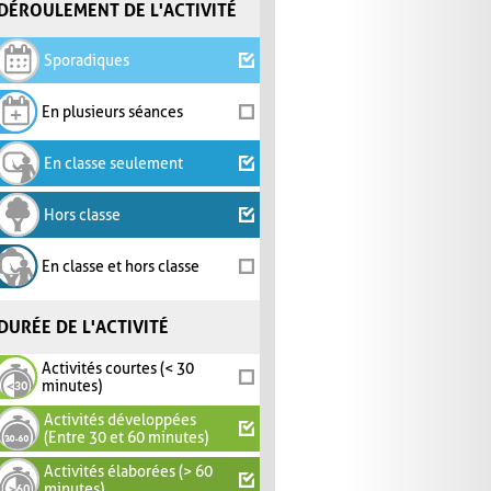
DÉROULEMENT DE L'ACTIVITÉ
Sporadiques
En plusieurs séances
En classe seulement
Hors classe
En classe et hors classe
DURÉE DE L'ACTIVITÉ
Activités courtes (< 30
minutes)
Activités développées
(Entre 30 et 60 minutes)
Activités élaborées (> 60
minutes)