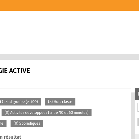
IE ACTIVE
) Grand groupe (> 100)
(X) Hors classe
(X) Activités développées (Entre 30 et 60 minutes)
ne
(X) Sporadiques
n résultat