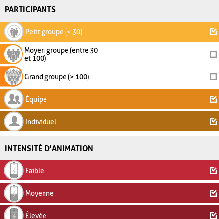
PARTICIPANTS
Petit groupe (< 30)
Moyen groupe (entre 30
et 100)
Grand groupe (> 100)
Équipe
Individuel
INTENSITÉ D'ANIMATION
Faible
Moyenne
Élevée