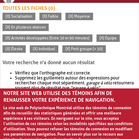
TOUTES LES FICHES (0)
(X) Socialisation
(X) Faible
(X) Moyenne
(X) En plusieurs séances
(X) Activités développées (Entre 30 et 60 minutes)
(X) Équipe
(X) Élevée
(X) Individuel
(X) Petit groupe (< 30)
Votre recherche n'a donné aucun résultat
Vérifiez que l'orthographe est correcte.
Supprimez les guillemets autour des expressions pour
rechercher chaque mot séparément.
garage à vélo
retournera
souvent plus de résultat que
"garage à vélo"
.
NOTRE SITE WEB UTILISE DES TÉMOINS AFIN DE
Envisagez d'élargir votre recherche avec
OR
.
garage OR vélo
retournera souvent plus de résultat que
garage à vélo
.
REHAUSSER VOTRE EXPÉRIENCE DE NAVIGATION.
Le site web de Polytechnique Montréal utilise des témoins de connexion
afin de recueillir des statistiques générales et offrir une meilleure
expérience à ses visiteurs. En naviguant sur le site, vous acceptez
l’utilisation de ces témoins selon les modalités spécifiées aux conditions
d’utilisation. Vous pouvez refuser les témoins de connexion en modifiant
vos paramètres de navigation. Pour en savoir plus sur le recours aux