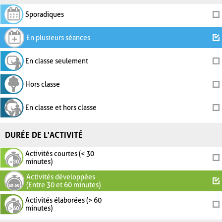
Sporadiques
En plusieurs séances
En classe seulement
Hors classe
En classe et hors classe
DURÉE DE L'ACTIVITÉ
Activités courtes (< 30
minutes)
Activités développées
(Entre 30 et 60 minutes)
Activités élaborées (> 60
minutes)